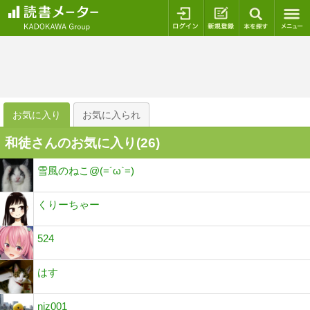
ログイン
新規登録
本を探
お気に入り
お気に入られ
和徒さんのお気に入り(
26
)
雪風のねこ@(=´ω`=)
くりーちゃー
524
はす
niz001