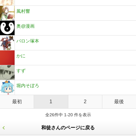
風村響
奥@漫画
バロン塚本
かに
すず
堀内そぼろ
最初
1
2
最後
全26件中 1-20 件を表示
和徒さんのページに戻る