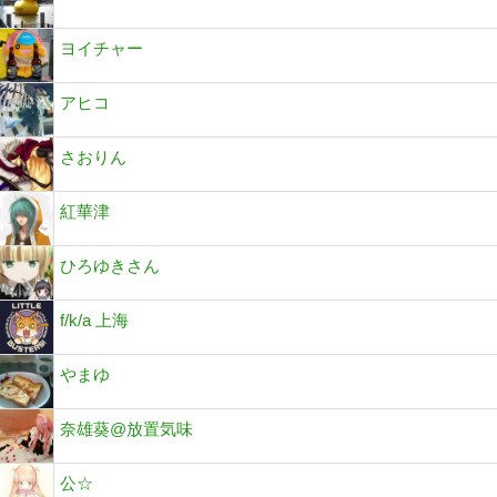
ヨイチャー
アヒコ
さおりん
紅華津
ひろゆきさん
f/k/a 上海
やまゆ
奈雄葵@放置気味
公☆