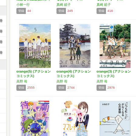
エ…
小林一行
真崎 総子
真崎 総子
登録
44
登録
245
登録
416
冊
冊
冊
冊
orange(5) (アクション
orange(4) (アクション
orange(3) (アクション
コミックス)
コミックス)
コミックス)
高野 苺
高野 苺
高野 苺
登録
2555
登録
2744
登録
2976
ー