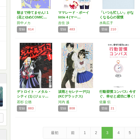
朝まで待てません! 1
ママレード・ボーイ
「いつも忙しい」がな
(花とゆめCOMIC…
little 4 (マー…
くなる心の習慣
田中メカ
吉住 渉
水島広子
登録
614
登録
483
登録
210
デトロイト・メタル・
涙雨とセレナーデ(1)
行動習慣コンパス: 今す
シティ (1) (ジェッ…
(KCデラックス)
ぐ、幸せと成功に導く!
若杉 公徳
河内 遙
佐藤 伝
登録
883
登録
808
登録
21
最初
前
1
2
3
4
5