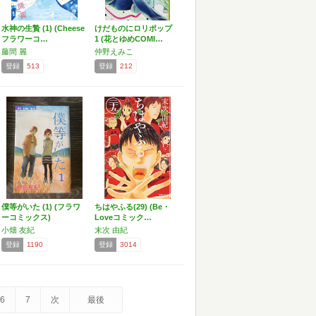
水神の生贄 (1) (Cheese
けだものにロリポップ
フラワーコ…
1 (花とゆめCOMI…
藤間 麗
仲野えみこ
登録
513
登録
212
僕等がいた (1) (フラワ
ちはやふる(29) (Be・
ーコミックス)
Loveコミック…
小畑 友紀
末次 由紀
登録
1190
登録
3014
6
7
次
最後