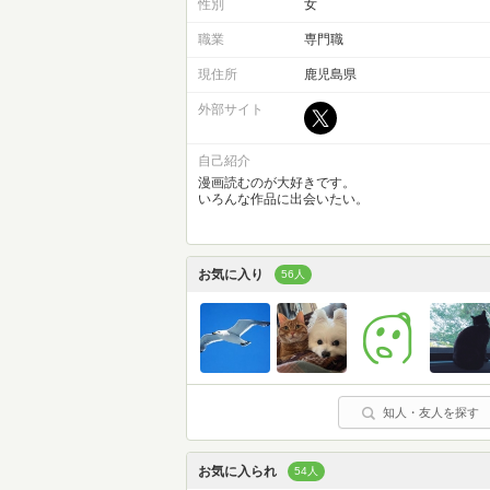
性別
女
職業
専門職
現住所
鹿児島県
外部サイト
自己紹介
漫画読むのが大好きです。
いろんな作品に出会いたい。
お気に入り
56人
知人・友人を探す
お気に入られ
54人