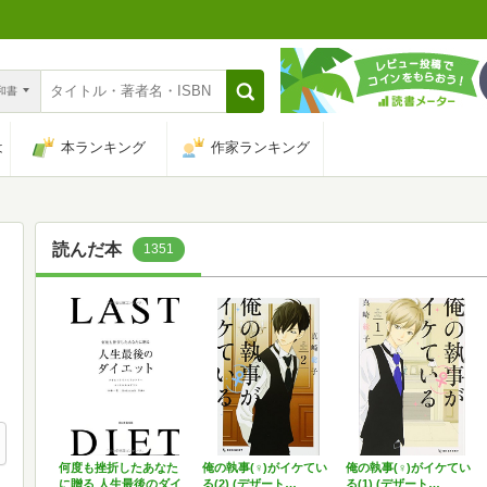
n和書
は
本ランキング
作家ランキング
読んだ本
1351
何度も挫折したあなた
俺の執事(♀)がイケてい
俺の執事(♀)がイケてい
に贈る 人生最後のダイ
る(2) (デザート…
る(1) (デザート…