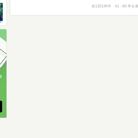
全1351件中 41 - 60 件を
版
、