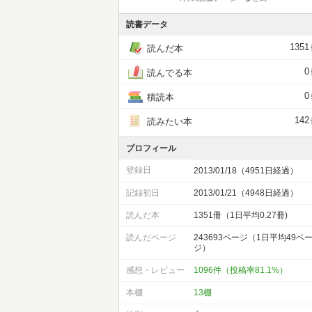
読書データ
1351
読んだ本
0
読んでる本
0
積読本
142
読みたい本
プロフィール
登録日
2013/01/18（4951日経過）
記録初日
2013/01/21（4948日経過）
読んだ本
1351冊（1日平均0.27冊)
読んだページ
243693ページ（1日平均49ペ
ジ）
感想・レビュー
1096件（投稿率81.1%）
本棚
13棚