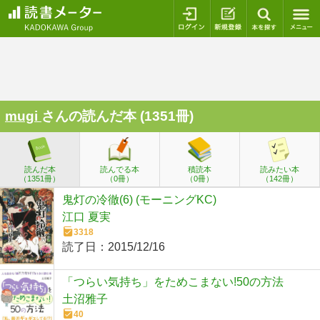
ログイン
新規登録
本を探
mugi
さんの読んだ本 (1351冊)
読んだ本
読んでる本
積読本
読みたい本
（1351冊）
（0冊）
（0冊）
（142冊）
鬼灯の冷徹(6) (モーニングKC)
江口 夏実
3318
読了日：
2015/12/16
「つらい気持ち」をためこまない!50の方法
土沼雅子
40