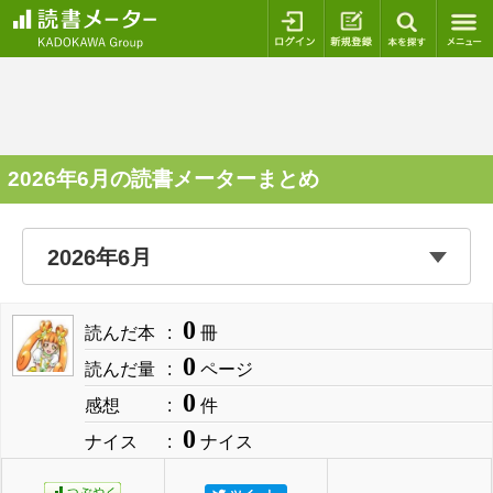
ログイン
新規登録
本を探
2026年6月の読書メーターまとめ
0
読んだ本
冊
0
読んだ量
ページ
0
感想
件
0
ナイス
ナイス