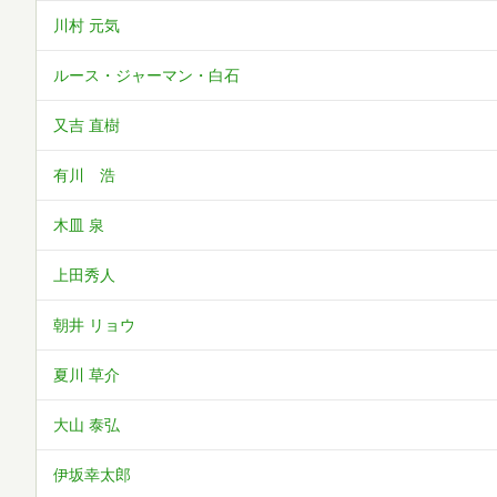
川村 元気
ルース・ジャーマン・白石
又吉 直樹
有川 浩
木皿 泉
上田秀人
朝井 リョウ
夏川 草介
大山 泰弘
伊坂幸太郎