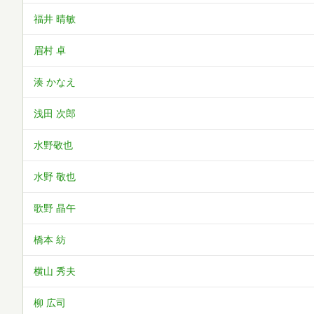
福井 晴敏
眉村 卓
湊 かなえ
浅田 次郎
水野敬也
水野 敬也
歌野 晶午
橋本 紡
横山 秀夫
柳 広司