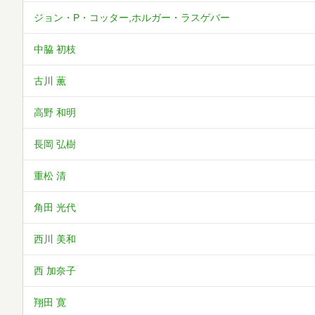
ジョン・P・コッター,ホルガー・ラスゲバー
中脇 初枝
古川 薫
高野 和明
長岡 弘樹
重松 清
角田 光代
西川 美和
西 加奈子
翔田 寛