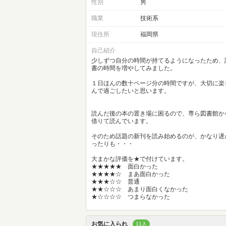
性別
男
職業
技術系
現住所
福岡県
自己紹介
少しずつ自分の時間が持てるようになったため、
書の時間を増やしてみました。
１日ほんの数十ページ分の時間ですが、大切に楽
んで過ごしたいと思います。
読んだ後の本の置き場に困るので、専ら図書館か
借りて読んでいます。
そのため話題の新刊を読み始めるのが、かなり遅
ったりも・・・
大まかな評価を★で付けています。
★★★★★ 面白かった
★★★★☆ まあ面白かった
★★★☆☆ 普通
★★☆☆☆ あまり面白くなかった
★☆☆☆☆ つまらなかった
お気に入られ
11人