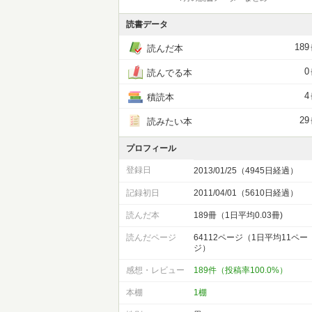
読書データ
189
読んだ本
0
読んでる本
4
積読本
29
読みたい本
プロフィール
登録日
2013/01/25（4945日経過）
記録初日
2011/04/01（5610日経過）
読んだ本
189冊（1日平均0.03冊)
読んだページ
64112ページ（1日平均11ペー
ジ）
感想・レビュー
189件（投稿率100.0%）
本棚
1棚