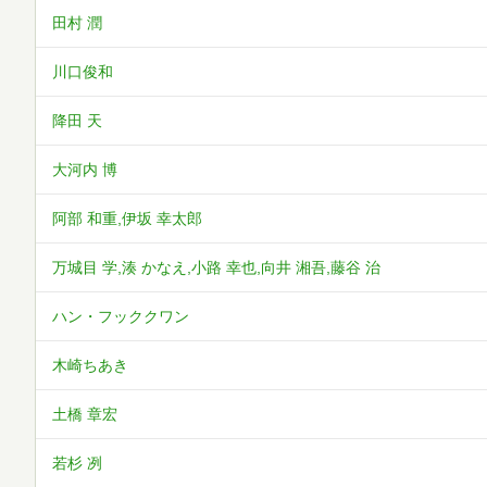
田村 潤
川口俊和
降田 天
大河内 博
阿部 和重,伊坂 幸太郎
万城目 学,湊 かなえ,小路 幸也,向井 湘吾,藤谷 治
ハン・フッククワン
木崎ちあき
土橋 章宏
若杉 冽