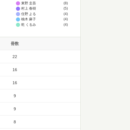
東野 圭吾
(8)
村上 春樹
(5)
住野 よる
(4)
柚木 麻子
(4)
乾 くるみ
(4)
冊数
22
16
16
9
9
8