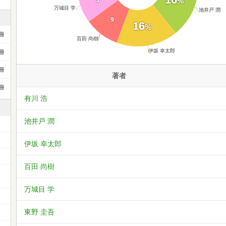
%
9
万城目 学
池井戸 潤
9
16
%
冊
百田 尚樹
伊坂 幸太郎
冊
冊
著者
冊
有川 浩
池井戸 潤
伊坂 幸太郎
百田 尚樹
万城目 学
東野 圭吾