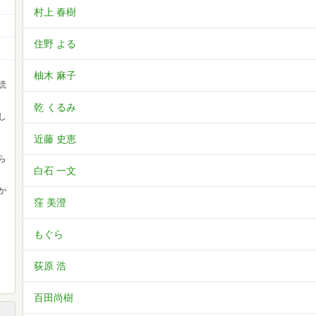
村上 春樹
住野 よる
柚木 麻子
読
乾 くるみ
し
近藤 史恵
ら
白石 一文
か
窪 美澄
もぐら
荻原 浩
百田尚樹