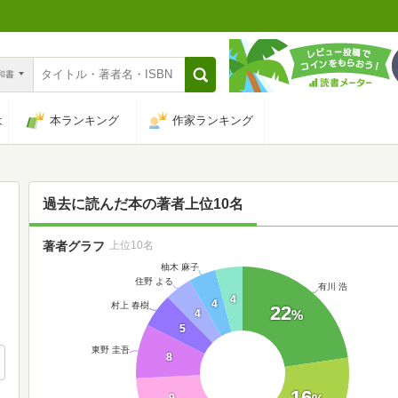
n和書
は
本ランキング
作家ランキング
過去に読んだ本の著者上位10名
著者グラフ
上位10名
柚木 麻子
住野 よる
有川 浩
4
4
村上 春樹
22
4
%
5
東野 圭吾
8
16