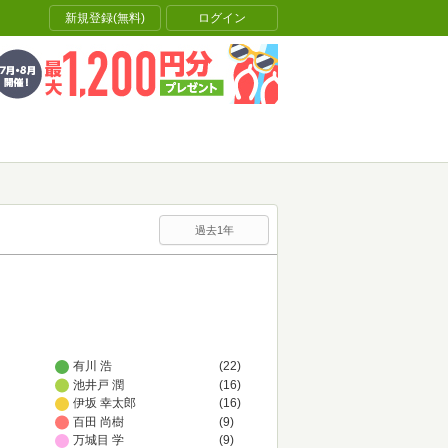
新規登録(無料)
ログイン
過去1年
有川 浩
(22)
池井戸 潤
(16)
伊坂 幸太郎
(16)
百田 尚樹
(9)
万城目 学
(9)