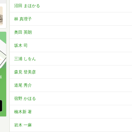
沼田 まほかる
林 真理子
奥田 英朗
坂木 司
三浦 しをん
森見 登美彦
版
道尾 秀介
、
宿野 かほる
楠木新 著
岩木 一麻