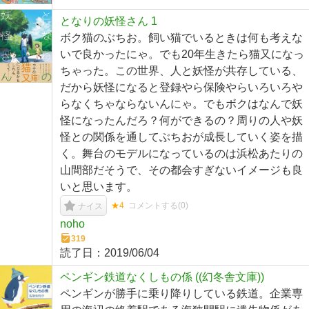
となりの妖怪さん 1
ボク猫のぶちお。飼い猫でいるときは何も考えな
いで良かったにゃ。でも20年生きたら猫又になっ
ちゃった。この世界、人と妖怪が共存している、
だから妖怪になると登録やら保険やらいろいろや
らなくちゃならないんにゃ。でもボクはなんで妖
怪になったんだろ？何ができるの？周りの人や妖
怪との関係を通してぶちおが成長していく姿を描
く。舞台のモデルになっているのは浜松あたりの
山間部だそうで、その都会すぎないイメージも良
いと思います。
★4
コメントする(
0
)
ナイス
noho
319
読了日：
2019/06/04
ペンギン鉄道なくしもの係 ((幻冬舎文庫))
ペンギンが勝手に乗り降りしている鉄道。企業専