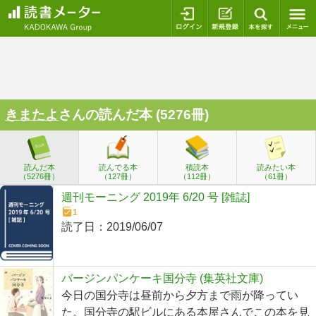
ログイン
新規登録
本を探
きまたよ
さんの読んだ本 (5276冊)
読んだ本
読んでる本
積読本
読みたい本
（5276冊）
（127冊）
（112冊）
（61冊）
週刊モーニング 2019年 6/20 号 [雑誌]
1
読了日：
2019/06/07
バージンパンケーキ国分寺 (集英社文庫)
今日の国分寺は昼前から夕方まで雨が降ってい
た。国分寺の駅ビルにある本屋さんでこの本を見