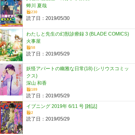
蝉川 夏哉
230
読了日：
2019/05/30
わたしと先生の幻獣診療録 3 (BLADE COMICS)
火事屋
58
読了日：
2019/05/29
妖怪アパートの幽雅な日常(18) (シリウスコミッ
クス)
深山 和香
189
読了日：
2019/05/29
イブニング 2019年 6/11 号 [雑誌]
2
読了日：
2019/05/29