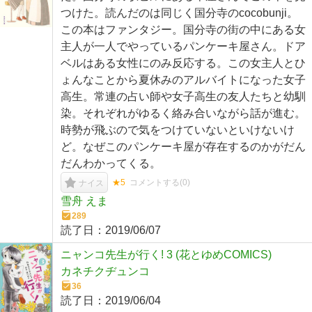
つけた。読んだのは同じく国分寺のcocobunji。
この本はファンタジー。国分寺の街の中にある女
主人が一人でやっているパンケーキ屋さん。ドア
ベルはある女性にのみ反応する。この女主人とひ
ょんなことから夏休みのアルバイトになった女子
高生。常連の占い師や女子高生の友人たちと幼馴
染。それぞれがゆるく絡み合いながら話が進む。
時勢が飛ぶので気をつけていないといけないけ
ど。なぜこのパンケーキ屋が存在するのかがだん
だんわかってくる。
★5
コメントする(
0
)
ナイス
雪舟 えま
289
読了日：
2019/06/07
ニャンコ先生が行く! 3 (花とゆめCOMICS)
カネチクヂュンコ
36
読了日：
2019/06/04