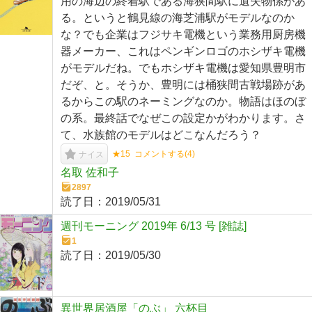
用の海辺の終着駅である海狭間駅に遺失物係があ
る。というと鶴見線の海芝浦駅がモデルなのか
な？でも企業はフジサキ電機という業務用厨房機
器メーカー、これはペンギンロゴのホシザキ電機
がモデルだね。でもホシザキ電機は愛知県豊明市
だぞ、と。そうか、豊明には桶狭間古戦場跡があ
るからこの駅のネーミングなのか。物語はほのぼ
の系。最終話でなぜこの設定かがわかります。さ
て、水族館のモデルはどこなんだろう？
★15
コメントする(
4
)
ナイス
名取 佐和子
2897
読了日：
2019/05/31
週刊モーニング 2019年 6/13 号 [雑誌]
1
読了日：
2019/05/30
異世界居酒屋「のぶ」 六杯目