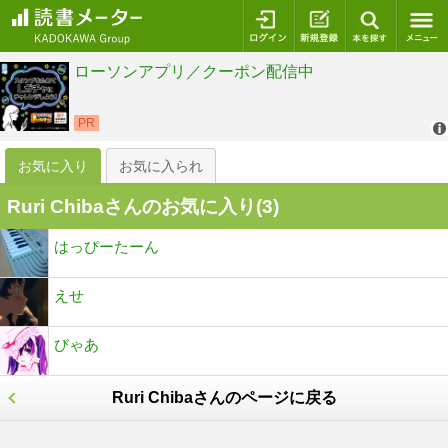
ログイン
新規登録
本を探
お気に入り
お気に入られ
Ruri Chibaさんのお気に入り(
3
)
はっぴーたーん
えせ
びゃあ
Ruri Chibaさんのページに戻る