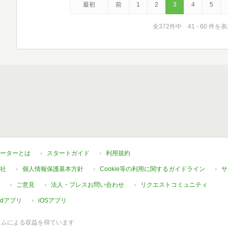
最初
前
1
2
3
4
5
全372件中 41 - 60 件を
ーターとは
スタートガイド
利用規約
社
個人情報保護基本方針
Cookie等の利用に関するガイドライン
サ
ご意見
法人・プレスお問い合わせ
リクエストコミュニティ
oidアプリ
iOSアプリ
ラムによる収益を得ています