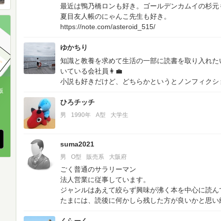
最近は鴨乃橋ロンも好き。ゴールデンカムイの杉元
夏目友人帳のにゃんこ先生も好き。
https://note.com/asteroid_515/
ゆかちり
知識と教養を求めて生活の一部に読書を取り入れた
いている会社員👩‍💼
小説も好きだけど、どちらかというとノンフィクシ
版
ひろチッチ
、
男
1990年
A型
大学生
suma2021
男
O型
販売系
大阪府
ごく普通のサラリーマン
法人営業に従事しています。
ジャンルはあえて絞らず興味が沸く本を中心に読ん
たまには、読後に何かしら残した方が良いかと思い