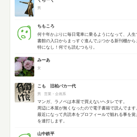
くらーく
男
ちもころ
何十年かぶりに毎日電車に乗るようになって、人生
書館の入口からまっすぐ進んでぶつかる新刊棚から
特になし！何でも読むつもり。
みーあ
女
こも 旧柏バカ一代
男
営業・企画系
マンガ、ラノベは本屋で買えないヘタレです。
周辺に本屋が無くなったので電子書籍で読んでます
最近になって共読本をプロフィールで観れる事を覚
を連打します。
山中鉄平