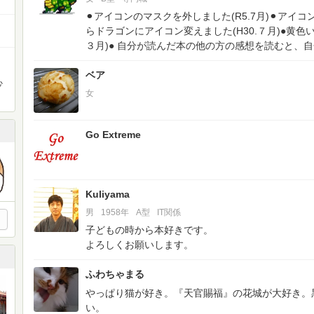
⚫︎アイコンのマスクを外しました(R5.7月)⚫︎アイコ
らドラゴンにアイコン変えました(H30.７月)●黄色
３月)●
自分が読んだ本の他の方の感想を読むと、自
相
ベア
心
女
Go Extreme
Kuliyama
男
1958年
A型
IT関係
子どもの時から本好きです。
よろしくお願いします。
ふわちゃまる
やっぱり猫が好き。『天官賜福』の花城が大好き。
い。