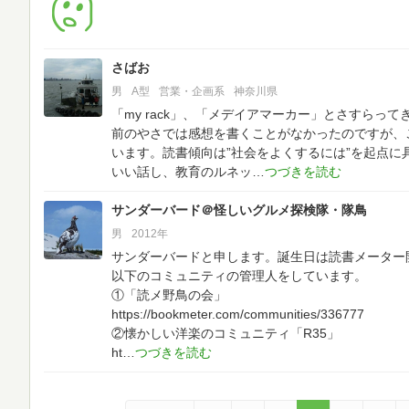
さばお
男
A型
営業・企画系
神奈川県
「my rack」、「メデイアマーカー」とさすらって
前のやさでは感想を書くことがなかったのですが、
います。読書傾向は”社会をよくするには”を起点に
いい話し、教育のルネッ
サンダーバード＠怪しいグルメ探検隊・隊鳥
男
2012年
サンダーバードと申します。誕生日は読書メーター
以下のコミュニティの管理人をしています。
①「読メ野鳥の会」
https://bookmeter.com/communities/336777
②懐かしい洋楽のコミュニティ「R35」
ht