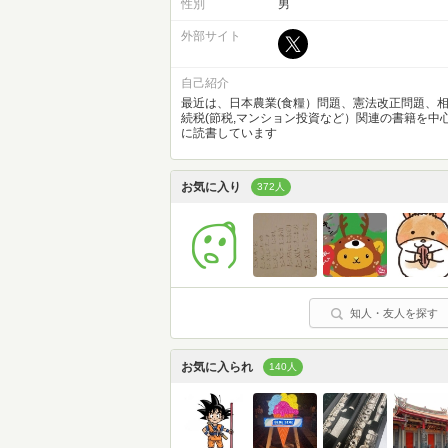
性別
男
外部サイト
自己紹介
最近は、日本農業(食糧）問題、憲法改正問題、
続税(節税,マンション投資など）関連の書籍を中
に読書しています
お気に入り
372人
知人・友人を探す
お気に入られ
140人