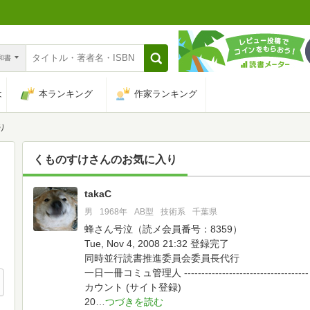
n和書
は
本ランキング
作家ランキング
り
くものすけ
さんのお気に入り
takaC
372
男
1968年
AB型
技術系
千葉県
蜂さん号泣（読メ会員番号：8359）
Tue, Nov 4, 2008 21:32 登録完了
同時並行読書推進委員会委員長代行
一日一冊コミュ管理人
------------------------------------
カウント (サイト登録)
20