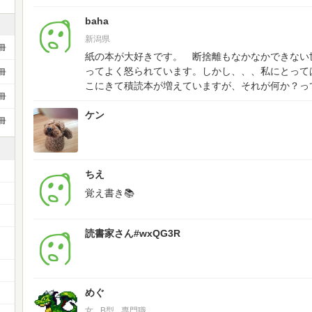
baha
新潟県
冊
紙の本が大好きです。 断捨離もなかなかできない
ってよく怒られています。しかし、、、私にとっては「
冊
こにきて積読本が増えていますが、それが何か？っ
冊
ケン
冊
ちえ
覚え書き📚
読書家さん#wxQG3R
ー
めぐ
女
B型
専門職