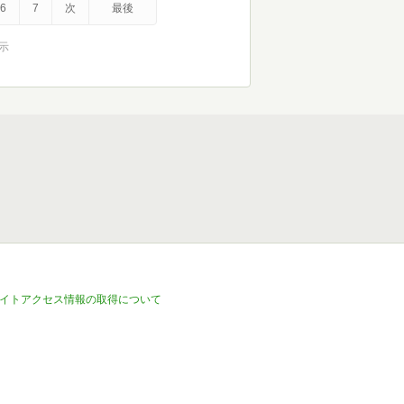
6
7
次
最後
表示
イトアクセス情報の取得について