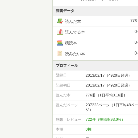
読書データ
776
読んだ本
0
読んでる本
0
積読本
0
読みたい本
プロフィール
登録日
2013/02/17（4920日経過）
記録初日
2013/02/17（4920日経過）
読んだ本
776冊（1日平均0.16冊)
読んだページ
237223ページ（1日平均48ペ
ジ）
感想・レビュー
722件（投稿率93.0%）
本棚
0棚