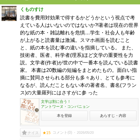
くものすけ
読書を費用対効果で得するかどうかという視点で考
えている人はいないのではないか⁈著者は現在の世界
的な紙の本・雑誌離れを危惧…学生・社会人も年齢
が上がると読書量は激減。スマホ画面を読むこと
と、紙の本を読む事の違いを指摘している。 また、
技術者、医者、科学者(理系)ほど文学の重要性を力
説。文学者(作者)が世の中で一番本を読んでいる読書
家。 本書は20数編の短編をまとめたもの。面白い指
摘に賛同させられる部分も多々あり、とても参考に
なるが、読んだこともない本の著者名、書名(フラン
ス)の大量羅列にはさすがに参 った
文学は割に合う！
アントワーヌ・コンパニョン
本を登録
あらすじ・内容
コメント(
0
)
2026/05/20
ナイス
★15