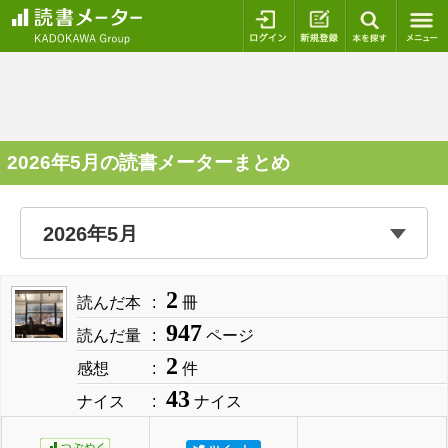
ログイン
新規登録
本を探
2026年5月の読書メーターまとめ
2
読んだ本
冊
947
読んだ量
ページ
2
感想
件
43
ナイス
ナイス