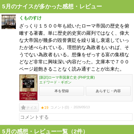
5月のナイスが多かった感想・レビュー
くものすけ
ざっくり１５００年も続いたローマ帝国の歴史を俯
瞰する著書。単に歴史的史実の羅列ではなく、偉大
な大帝国が幾多の毀誉褒貶を繰り返し衰退していっ
たか述べられている。理想的な為政者もいれば、そ
うでない為政者もいる。想像をぜっする富の集積な
どなど非常に興味深い内容だった。文庫本で７００
ページ超飽きることなく読み通すことが出来た。
[新訳]ローマ帝国衰亡史 (PHP文庫)
エドワード・ギボン
本を登録
あらすじ・内容
コメント(
0
)
2026/05/13
ナイス
★19
5月の感想・レビュー一覧（2件）