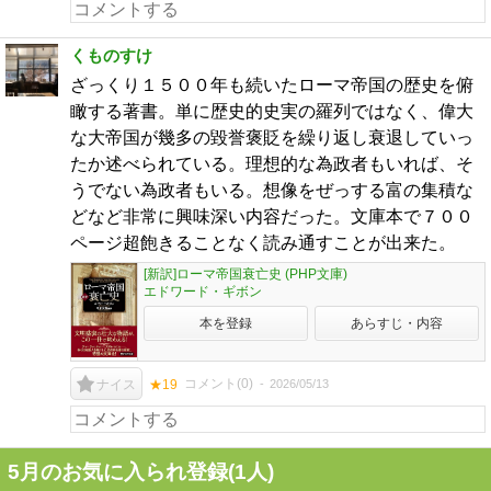
くものすけ
ざっくり１５００年も続いたローマ帝国の歴史を俯
瞰する著書。単に歴史的史実の羅列ではなく、偉大
な大帝国が幾多の毀誉褒貶を繰り返し衰退していっ
たか述べられている。理想的な為政者もいれば、そ
うでない為政者もいる。想像をぜっする富の集積な
どなど非常に興味深い内容だった。文庫本で７００
ページ超飽きることなく読み通すことが出来た。
[新訳]ローマ帝国衰亡史 (PHP文庫)
エドワード・ギボン
本を登録
あらすじ・内容
コメント(
0
)
2026/05/13
ナイス
★19
5月のお気に入られ登録(1人)