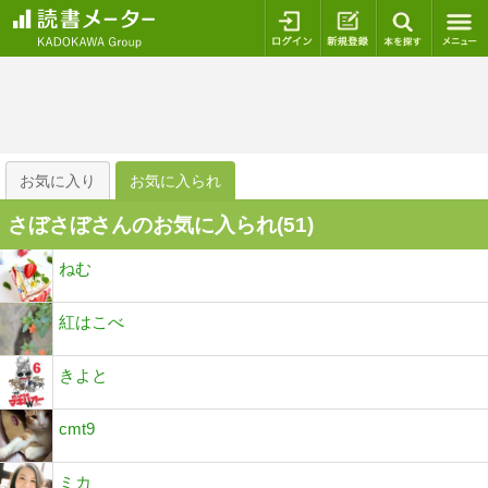
ログイン
新規登録
本を探
お気に入り
お気に入られ
さぼさぼさんのお気に入られ(
51
)
ねむ
紅はこべ
きよと
cmt9
ミカ