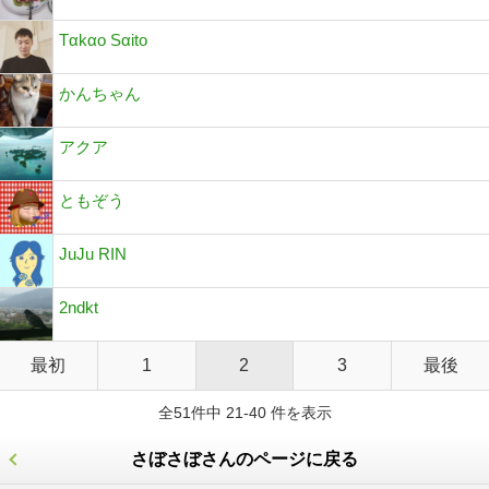
Tαkαo Sαito
かんちゃん
アクア
ともぞう
JuJu RIN
2ndkt
最初
1
2
3
最後
全51件中 21-40 件を表示
さぼさぼさんのページに戻る