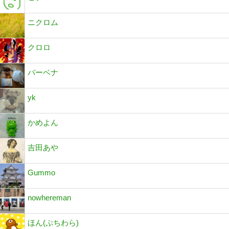
ニクロム
クロロ
バーベナ
yk
かめよん
吉田あや
Gummo
nowhereman
ほん(ぷちわら)