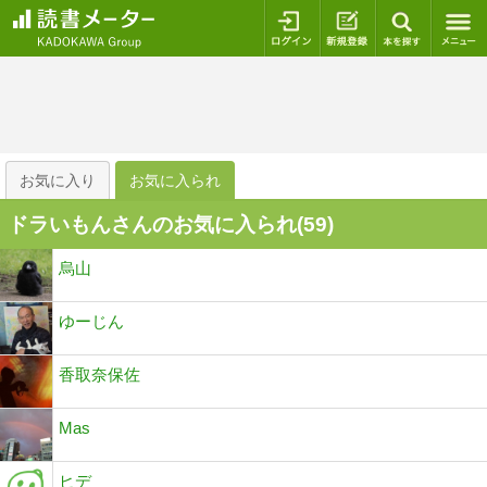
ログイン
新規登録
本を探
お気に入り
お気に入られ
ドラいもんさんのお気に入られ(
59
)
烏山
ゆーじん
香取奈保佐
Mas
ヒデ