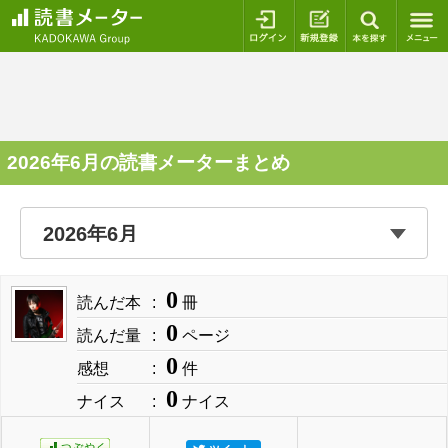
ログイン
新規登録
本を探
2026年6月の読書メーターまとめ
0
読んだ本
冊
0
読んだ量
ページ
0
感想
件
0
ナイス
ナイス