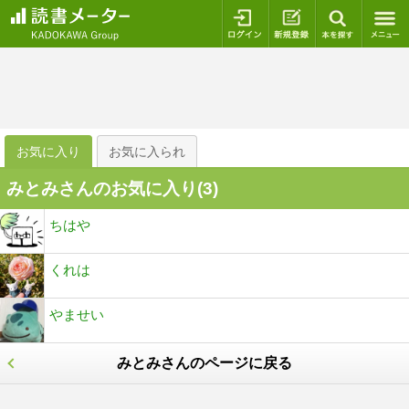
ログイン
新規登録
本を探
お気に入り
お気に入られ
みとみさんのお気に入り(
3
)
ちはや
くれは
やませい
みとみさんのページに戻る