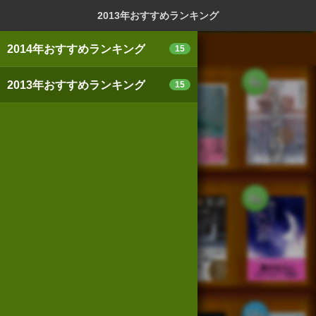
ログイン
新規登録
本を探
2013年おすすめランキング
2014年おすすめランキング
15
1
2
3
4
2013年おすすめランキング
位
位
15
位
位
スマートフォン版
パソコン版
利用規約
個人情報保護基本方針
5
6
7
8
位
位
位
位
Cookie等の利用に関するガイドライン
サイトアクセス情報の取得について
法人・プレスお問い合わせ
運営会社
※本サイトはアフィリエイトプログラムによる収益を得ていま
す
9
10
11
12