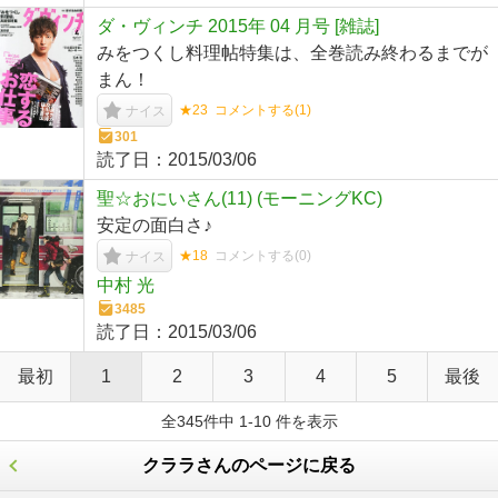
ダ・ヴィンチ 2015年 04 月号 [雑誌]
みをつくし料理帖特集は、全巻読み終わるまでが
まん！
★23
コメントする(
1
)
ナイス
301
読了日：
2015/03/06
聖☆おにいさん(11) (モーニングKC)
安定の面白さ♪
★18
コメントする(
0
)
ナイス
中村 光
3485
読了日：
2015/03/06
最初
1
2
3
4
5
最後
全345件中 1-10 件を表示
クララさんのページに戻る