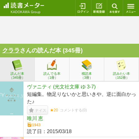
ログイン
新規登録
本を探
クララ
さんの読んだ本 (345冊)
読んだ本
読んでる本
積読本
読みたい本
（345冊）
（1冊）
（3冊）
（152冊）
ヴァニティ (光文社文庫 ゆ 3-7)
短編集。物足りないかと思いきや、逆に面白かっ
た♪
★20
コメントする(
0
)
ナイス
唯川 恵
1943
読了日：
2015/03/18