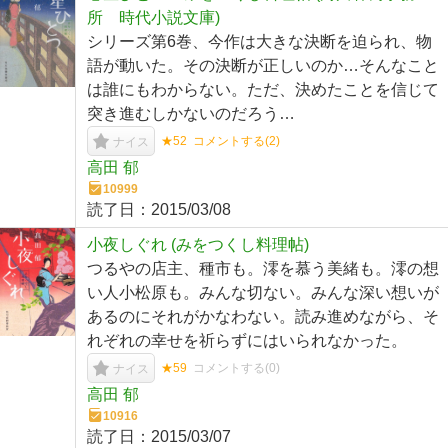
所 時代小説文庫)
シリーズ第6巻、今作は大きな決断を迫られ、物
語が動いた。その決断が正しいのか…そんなこと
は誰にもわからない。ただ、決めたことを信じて
突き進むしかないのだろう…
★52
コメントする(
2
)
ナイス
高田 郁
10999
読了日：
2015/03/08
小夜しぐれ (みをつくし料理帖)
つるやの店主、種市も。澪を慕う美緒も。澪の想
い人小松原も。みんな切ない。みんな深い想いが
あるのにそれがかなわない。読み進めながら、そ
れぞれの幸せを祈らずにはいられなかった。
★59
コメントする(
0
)
ナイス
高田 郁
10916
読了日：
2015/03/07