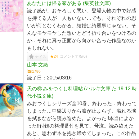
あなたには帰る家がある (集英社文庫)
読了感が、おそろしく悪い。登場人物の中で好感
を持てる人が一人もいない…でも、それぞれの思
いが何となくわかる。結婚は綺麗事じゃない。そ
んなモヤモヤした想いとどう折り合いをつけるの
か…それに真っ正面から向かい合った作品なのか
もしれない。
★24
コメントする(
0
)
ナイス
山本 文緒
1786
読了日：
2015/03/16
天の梯 みをつくし料理帖 (ハルキ文庫 た 19-12 時
代小説文庫)
みおつくしシリーズ全10巻、終わった…終わって
しまった…中盤辺りから涙が止まらず、溢れる涙
を拭きながら読み進めた。よかった!!本当によか
った!!付録の料理番付を見て、号泣。読み終えた
あと、思わず本を抱き締めてしまった。この作品