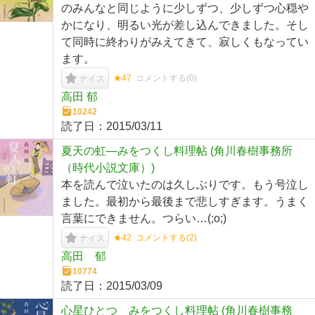
のみんなと同じように少しずつ、少しずつ心穏や
かになり、明るい光が差し込んできました。そし
て同時に終わりがみえてきて、寂しくもなってい
ます。
★47
コメントする(
0
)
ナイス
高田 郁
10242
読了日：
2015/03/11
夏天の虹―みをつくし料理帖 (角川春樹事務所
（時代小説文庫）)
本を読んで泣いたのは久しぶりです。もう号泣し
ました。最初から最後まで悲しすぎます。うまく
言葉にできません。つらい…(;o;)
★42
コメントする(
2
)
ナイス
高田 郁
10774
読了日：
2015/03/09
心星ひとつ みをつくし料理帖 (角川春樹事務