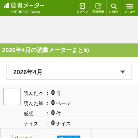
ログイン
新規登録
本を探
2026年4月の読書メーターまとめ
0
読んだ本
冊
0
読んだ量
ページ
0
感想
件
0
ナイス
ナイス