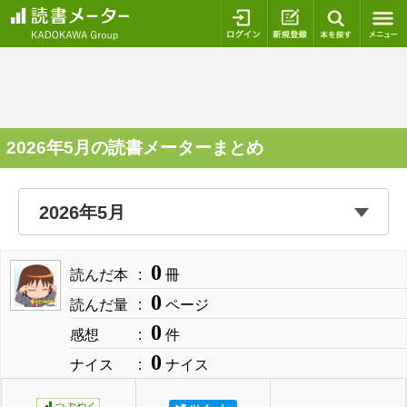
ログイン
新規登録
本を探
2026年5月の読書メーターまとめ
0
読んだ本
冊
0
読んだ量
ページ
0
感想
件
0
ナイス
ナイス