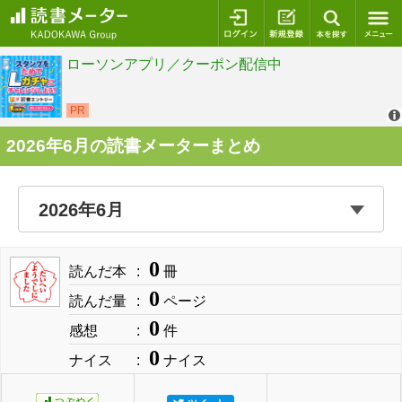
ログイン
新規登録
本を探
2026年6月の読書メーターまとめ
0
読んだ本
冊
0
読んだ量
ページ
0
感想
件
0
ナイス
ナイス