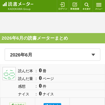
ログイン
新規登録
本を探
2026年6月の読書メーターまとめ
0
読んだ本
冊
0
読んだ量
ページ
0
感想
件
0
ナイス
ナイス