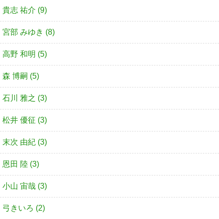
貴志 祐介 (9)
宮部 みゆき (8)
高野 和明 (5)
森 博嗣 (5)
石川 雅之 (3)
松井 優征 (3)
末次 由紀 (3)
恩田 陸 (3)
小山 宙哉 (3)
弓きいろ (2)