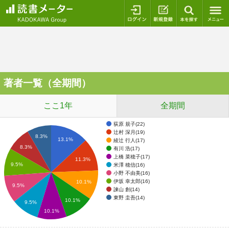
ログイン
新規登録
本を探
著者一覧（全期間）
ここ1年
全期間
荻原 規子(22)
辻村 深月(19)
8.3%
13.1%
綾辻 行人(17)
8.3%
有川 浩(17)
上橋 菜穂子(17)
11.3%
9.5%
米澤 穂信(16)
小野 不由美(16)
伊坂 幸太郎(16)
10.1%
9.5%
諫山 創(14)
東野 圭吾(14)
10.1%
9.5%
10.1%