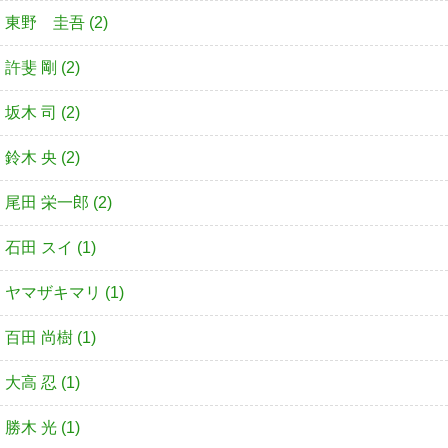
東野 圭吾 (2)
許斐 剛 (2)
坂木 司 (2)
鈴木 央 (2)
尾田 栄一郎 (2)
石田 スイ (1)
ヤマザキマリ (1)
百田 尚樹 (1)
大高 忍 (1)
勝木 光 (1)