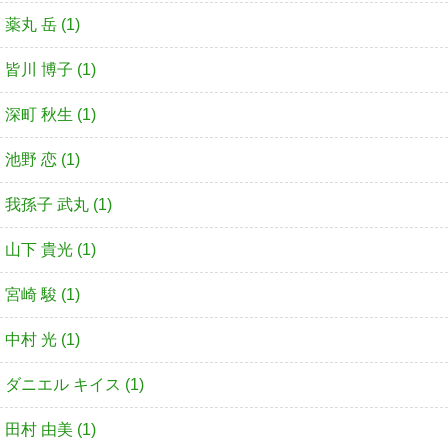
薬丸 岳 (1)
皆川 博子 (1)
深町 秋生 (1)
池野 恋 (1)
我孫子 武丸 (1)
山下 貴光 (1)
宮崎 駿 (1)
中村 光 (1)
ダニエル キイス (1)
田村 由美 (1)