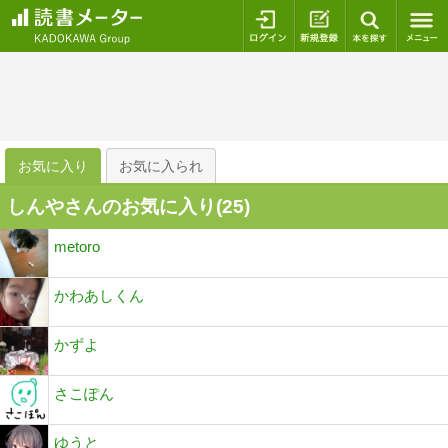
ログイン
新規登録
本を探
お気に入り
お気に入られ
しんやさんのお気に入り(
25
)
metoro
かわあしくん
かずよ
さこぽん
ゆうと