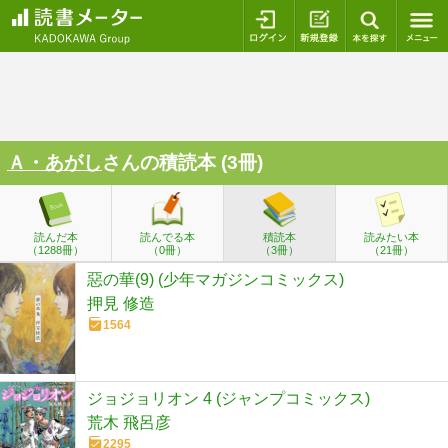
ログイン
新規登録
本を探
Ａ・あがし
さんの積読本 (3冊)
読んだ本
読んでる本
積読本
読みたい本
（1288冊）
（0冊）
（3冊）
（21冊）
惡の華(9) (少年マガジンコミックス)
押見 修造
1564
ジョジョリオン 4 (ジャンプコミックス)
荒木 飛呂彦
2295