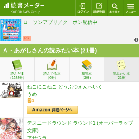
ログイン
新規登録
本を探
Ａ・あがし
さんの読みたい本 (21冊)
読んだ本
読んでる本
積読本
読みたい本
（1288冊）
（0冊）
（3冊）
（21冊）
ねこにこねこ どうぶつえんへいく
うめ
3
デスニードラウンド ラウンド1 (オーバーラップ
文庫)
アサウラ