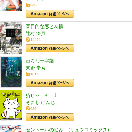
648
盲目的な恋と友情
辻村 深月
14494
虚ろな十字架
東野 圭吾
16148
猫ピッチャー1
そにし けんじ
629
セントールの悩み 1 (リュウコミックス)