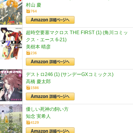
村山 慶
764
超時空要塞マクロス THE FIRST (1) (角川コミッ
クス・エース 6-21)
美樹本 晴彦
236
デストロ246 (1) (サンデーGXコミックス)
高橋 慶太郎
1586
優しい死神の飼い方
知念 実希人
4129