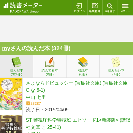
ログイン
新規登録
本を探
my
さんの読んだ本 (324冊)
読んだ本
読んでる本
積読本
読みたい本
（324冊）
（0冊）
（0冊）
（4冊）
さよならドビュッシー (宝島社文庫) (宝島社文庫
C な 6-1)
中山 七里
23287
読了日：
2015/04/09
ST 警視庁科学特捜班 エピソード1<新装版> (講談
社文庫 こ 25-41)