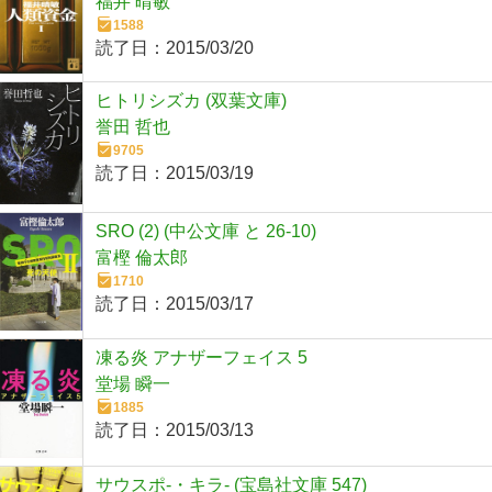
福井 晴敏
1588
読了日：
2015/03/20
ヒトリシズカ (双葉文庫)
誉田 哲也
9705
読了日：
2015/03/19
SRO (2) (中公文庫 と 26-10)
富樫 倫太郎
1710
読了日：
2015/03/17
凍る炎 アナザーフェイス 5
堂場 瞬一
1885
読了日：
2015/03/13
サウスポ-・キラ- (宝島社文庫 547)