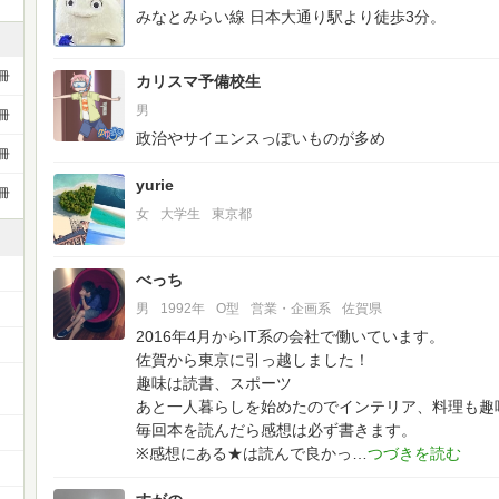
みなとみらい線 日本大通り駅より徒歩3分。
冊
カリスマ予備校生
男
冊
政治やサイエンスっぽいものが多め
冊
yurie
冊
女
大学生
東京都
べっち
男
1992年
O型
営業・企画系
佐賀県
2016年4月からIT系の会社で働いています。
佐賀から東京に引っ越しました！
ー
趣味は読書、スポーツ
あと一人暮らしを始めたのでインテリア、料理も趣
毎回本を読んだら感想は必ず書きます。
※感想にある★は読んで良かっ