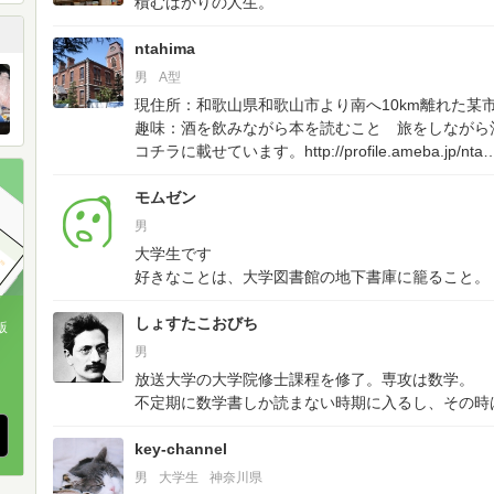
積むばかりの人生。
ntahima
男
A型
現住所：和歌山県和歌山市より南へ10km離れた某
趣味：酒を飲みながら本を読むこと 旅をしながら
コチラに載せています。http://profile.ameba.jp/nta
モムゼン
男
大学生です
好きなことは、大学図書館の地下書庫に籠ること。
しょすたこおびち
版
男
、
放送大学の大学院修士課程を修了。専攻は数学。
不定期に数学書しか読まない時期に入るし、その時
key-channel
男
大学生
神奈川県