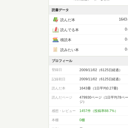
読書データ
1643
読んだ本
0
読んでる本
0
積読本
0
読みたい本
プロフィール
登録日
2009/11/02（6125日経過）
記録初日
2009/11/02（6125日経過）
読んだ本
1643冊（1日平均0.27冊)
読んだページ
479930ページ（1日平均78ペ
ジ）
感想・レビュー
1457件（投稿率88.7%）
本棚
0棚