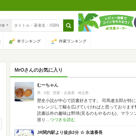
n和書
は
本ランキング
作家ランキング
MrO
さんのお気に入り
むーちゃん
36
男
A型
営業・企画系
埼玉県
歴史小説が中心で読書好きです。 司馬遼太郎が特に
ャレンジして幅を広げていければと思っております
読書以外の趣味は野球(見るのもやるのも)、マラソ
巡り
JR関内駅より徒歩2分 ☆ 永遠番長