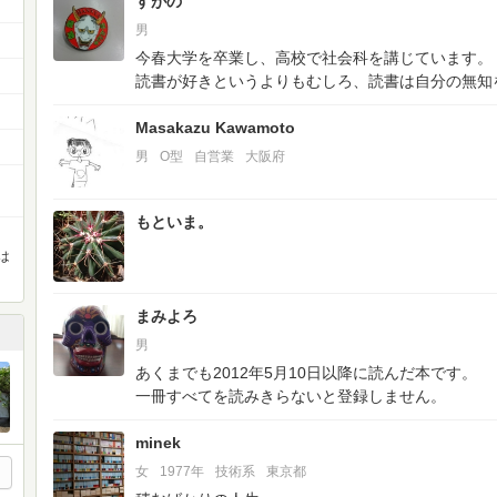
すがの
男
今春大学を卒業し、高校で社会科を講じています。
読書が好きというよりもむしろ、読書は自分の無知
Masakazu Kawamoto
男
O型
自営業
大阪府
もといま。
は
まみよろ
男
あくまでも2012年5月10日以降に読んだ本です。
一冊すべてを読みきらないと登録しません。
minek
女
1977年
技術系
東京都