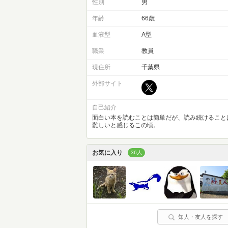
性別
男
年齢
66歳
血液型
A型
職業
教員
現住所
千葉県
外部サイト
自己紹介
面白い本を読むことは簡単だが、読み続けること
難しいと感じるこの頃。
お気に入り
36人
知人・友人を探す