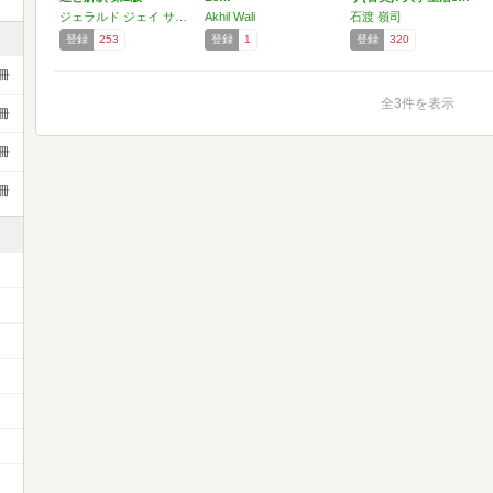
ジェラルド ジェイ サスマン
Akhil Wali
石渡 嶺司
登録
253
登録
1
登録
320
冊
全3件を表示
冊
冊
冊
）