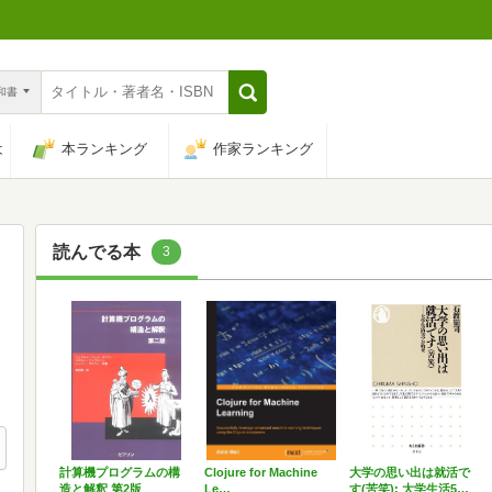
n和書
は
本ランキング
作家ランキング
読んでる本
3
計算機プログラムの構
Clojure for Machine
大学の思い出は就活で
造と解釈 第2版
Le…
す(苦笑): 大学生活5…