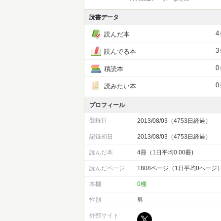
読書データ
4
読んだ本
3
読んでる本
0
積読本
0
読みたい本
プロフィール
登録日
2013/08/03（4753日経過）
記録初日
2013/08/03（4753日経過）
読んだ本
4冊（1日平均0.00冊)
読んだページ
1808ページ（1日平均0ページ
本棚
0棚
性別
男
外部サイト