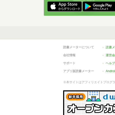
読書メーターについて
読書メ
会社情報
運営会
サポート
ヘルプ
アプリ版読書メーター
Andr
※本サイトはアフィリエイトプログ