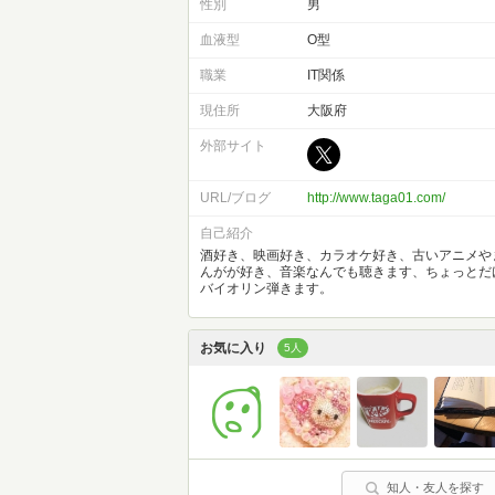
性別
男
血液型
O型
職業
IT関係
現住所
大阪府
外部サイト
URL/ブログ
http://www.taga01.com/
自己紹介
酒好き、映画好き、カラオケ好き、古いアニメや
んがが好き、音楽なんでも聴きます、ちょっとだ
バイオリン弾きます。
お気に入り
5人
知人・友人を探す