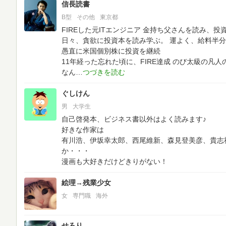
信長読書
B型
その他
東京都
FIREした元ITエンジニア
金持ち父さんを読み、投
日々、貪欲に投資本を読み学ぶ。
運よく、給料半分
愚直に米国個別株に投資を継続
11年経った忘れた頃に、FIRE達成
のび太級の凡人
なん
ぐしけん
男
大学生
自己啓発本、ビジネス書以外はよく読みます♪
好きな作家は
有川浩、伊坂幸太郎、西尾維新、森見登美彦、貴志
か・・・
漫画も大好きだけどきりがない！
絵理→残業少女
女
専門職
海外
せろり