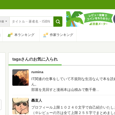
n和書
は
本ランキング
作家ランキング
taga
さんのお気に入られ
rumina
18
IT関連の仕事をしていて不規則な生活なんで本を
ん。
部屋を見回すと漫画本は山積みで数千冊...
轟直人
プロフィール上限１０２４０文字で自己紹介いたし
（※レビューの方は全て上限２５５字でまとめまし