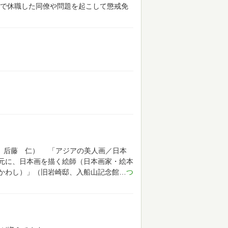
で休職した同僚や問題を起こして懲戒免
N、后藤 仁）
「アジアの美人画／日本
元に、日本画を描く絵師（日本画家・絵本
かわし）」（旧岩崎邸、入船山記念館