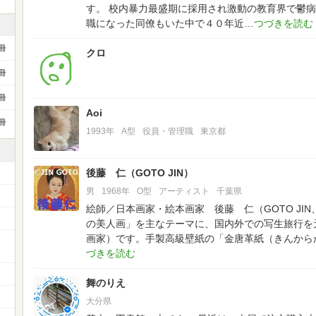
す。
校内暴力最盛期に採用され激動の教育界で鬱病
職になった同僚もいた中で４０年近
冊
クロ
冊
冊
Aoi
冊
1993年
A型
役員・管理職
東京都
後藤 仁（GOTO JIN）
男
1968年
O型
アーティスト
千葉県
絵師／日本画家・絵本画家 後藤 仁（GOTO JI
の美人画」を主なテーマに、国内外での写生旅行を
画家）です。手製高級壁紙の「金唐革紙（きんから
ー
舞のりえ
大分県