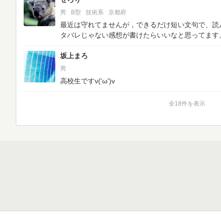
男
B型
技術系
京都府
最近は守れてませんが，できるだけ短い文句で、読
タバレじゃない感想が書けたらいいなと思ってます
坂上まろ
男
高校生ですv('ω')v
全18件を表示