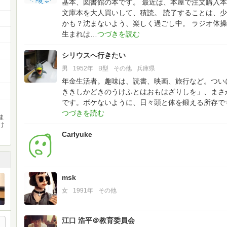
基本、図書館の本です。
最近は、本屋で注文購入本
文庫本を大人買いして、積読。
読了することは、少
かも？沈まないよう、楽しく過ごし中。
ラジオ体操
生まれは
シリウスへ行きたい
男
1952年
B型
その他
兵庫県
年金生活者。趣味は、読書、映画、旅行など。つい
ききしかどきのうけふとはおもはざりしを」、まさ
です。ボケないように、日々頭と体を鍛える所存で
ま
け
Carlyuke
msk
女
1991年
その他
江口 浩平＠教育委員会