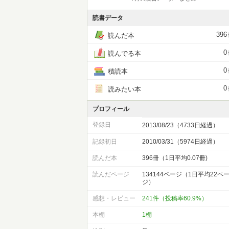
読書データ
396
読んだ本
0
読んでる本
0
積読本
0
読みたい本
プロフィール
登録日
2013/08/23（4733日経過）
記録初日
2010/03/31（5974日経過）
読んだ本
396冊（1日平均0.07冊)
読んだページ
134144ページ（1日平均22ペ
ジ）
感想・レビュー
241件（投稿率60.9%）
本棚
1棚