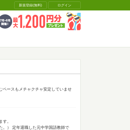
新規登録(無料)
ログイン
読むペースもメチャクチャ安定していませ
ます。
た。）
定年退職した元中学国語教師で