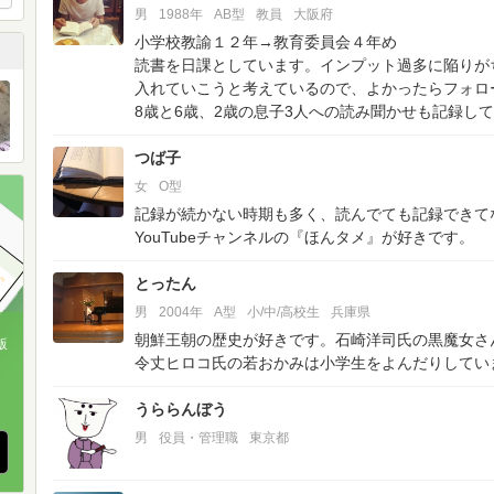
男
1988年
AB型
教員
大阪府
小学校教諭１２年→教育委員会４年め
読書を日課としています。インプット過多に陥りがち。
入れていこうと考えているので、よかったらフォロ
8歳と6歳、2歳の息子3人への読み聞かせも記録し
つば子
女
O型
記録が続かない時期も多く、読んでても記録できて
YouTubeチャンネルの『ほんタメ』が好きです。
とったん
男
2004年
A型
小/中/高校生
兵庫県
朝鮮王朝の歴史が好きです。石崎洋司氏の黒魔女さ
版
令丈ヒロコ氏の若おかみは小学生をよんだりしてい
、
うららんぼう
男
役員・管理職
東京都