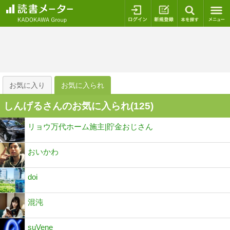
ログイン
新規登録
本を探
お気に入り
お気に入られ
しんげるさんのお気に入られ(
125
)
リョウ万代ホーム施主|貯金おじさん
おいかわ
doi
混沌
suVene