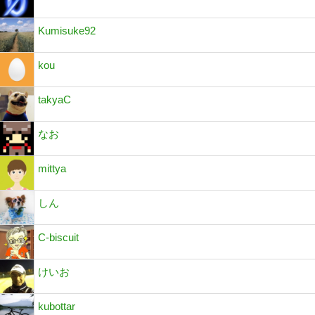
Kumisuke92
kou
takyaC
なお
mittya
しん
C-biscuit
けいお
kubottar