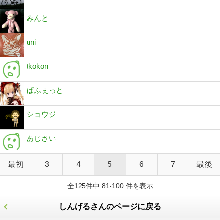
みんと
uni
tkokon
ぱふぇっと
ショウジ
あじさい
最初
3
4
5
6
7
最後
全125件中 81-100 件を表示
しんげるさんのページに戻る