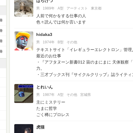
ばらけつ
男
1989年
A型
アーティスト
東京都
人前で何かをする仕事の人
冊
色々読んでは何か言います
冊
hidaka3
冊
男
1974年
B型
その他
テキストサイト「イレギュラーエレクトロン」管理
冊
最近のお仕事
・『アフタヌーン新書012 宙のまにまに 天体観察
力。
・三才ブックス刊『サイクルクリップ』誌ライティ
とれいん
男
1987年
A型
その他
宮城県
主にミステリー
たまに哲学
ごく稀にプロレス
虎猫