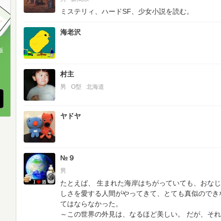
ミステリィ、ハードSF、少女小説を読む。
海老沢
版
、
村主
男
O型
北海道
ヤドヤ
№９
男
たとえば、 生まれた海岸はちがっていても、おな
しさを愛する人間がやってきて、とても真似のでき
てはならなかった。
～この世界の外見は、なるほど美しい。 だが、そ