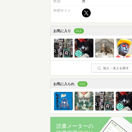
性別
男
外部サイト
お気に入り
14人
知人・友人を探す
お気に入られ
13人
読書メーターの