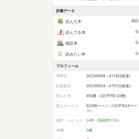
読書データ
450
読んだ本
0
読んでる本
0
積読本
0
読みたい本
プロフィール
登録日
2013/09/08（4718日経過）
記録初日
2013/09/19（4707日経過）
読んだ本
450冊（1日平均0.10冊)
読んだページ
62286ページ（1日平均13ペー
ジ）
感想・レビュー
14件（投稿率3.1%）
本棚
0棚