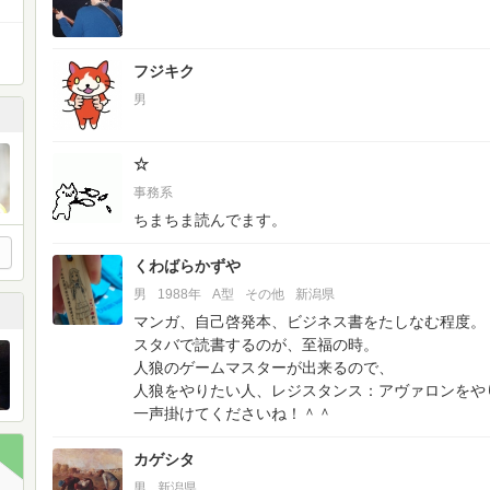
フジキク
男
☆
事務系
ちまちま読んでます。
くわばらかずや
男
1988年
A型
その他
新潟県
マンガ、自己啓発本、ビジネス書をたしなむ程度。
スタバで読書するのが、至福の時。
人狼のゲームマスターが出来るので、
人狼をやりたい人、レジスタンス：アヴァロンをや
一声掛けてくださいね！＾＾
カゲシタ
男
新潟県