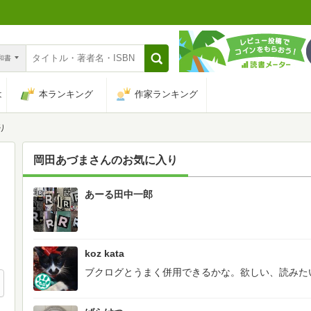
n和書
は
本ランキング
作家ランキング
り
岡田あづま
さんのお気に入り
あーる田中一郎
14
koz kata
ブクログとうまく併用できるかな。欲しい、読みた