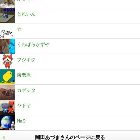
とれいん
☆
くわばらかずや
フジキク
海老沢
カゲシタ
ヤドヤ
№９
岡田あづまさんのページに戻る