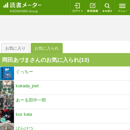
ログイン
新規登録
本を探
お気に入り
お気に入られ
岡田あづまさんのお気に入られ(
13
)
ぐっちー
kokada_jnet
あーる田中一郎
koz kata
ばらけつ