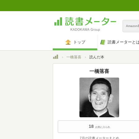
Amazo
トップ
読書メーターと
トップ
一橋落喜
読んだ本
一橋落喜
18
お気に入られ
7月の読書メーターまとめ