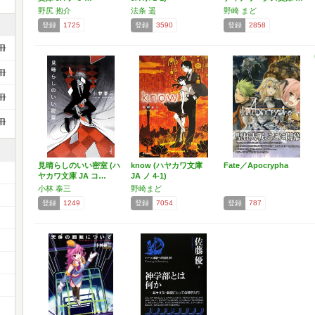
野尻 抱介
法条 遥
野崎 まど
登録
1725
登録
3590
登録
2858
冊
冊
冊
冊
見晴らしのいい密室 (ハ
know (ハヤカワ文庫
Fate／Apocrypha
ヤカワ文庫 JA コ…
JA ノ 4-1)
小林 泰三
野崎まど
登録
1249
登録
7054
登録
787
）