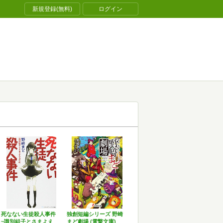
新規登録(無料)
ログイン
死なない生徒殺人事件
独創短編シリーズ 野崎
~識別組子とさまよえ
まど劇場 (電撃文庫)