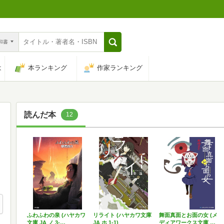
n和書
は
本ランキング
作家ランキング
読んだ本
12
ふわふわの泉 (ハヤカワ
リライト (ハヤカワ文庫
舞面真面とお面の女 (メ
文庫 JA ノ 3-…
JA ホ 1-1)
ディアワークス文庫 …