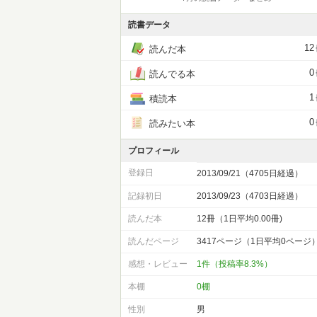
読書データ
12
読んだ本
0
読んでる本
1
積読本
0
読みたい本
プロフィール
登録日
2013/09/21（4705日経過）
記録初日
2013/09/23（4703日経過）
読んだ本
12冊（1日平均0.00冊)
読んだページ
3417ページ（1日平均0ページ
感想・レビュー
1件（投稿率8.3%）
本棚
0棚
性別
男