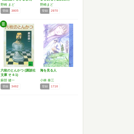
る…
野崎 まど
野崎まど
登録
3805
登録
2970
六枚のとんかつ (講談社
海を見る人
文庫 そ 4-1)
蘇部 健一
小林 泰三
登録
3462
登録
1716