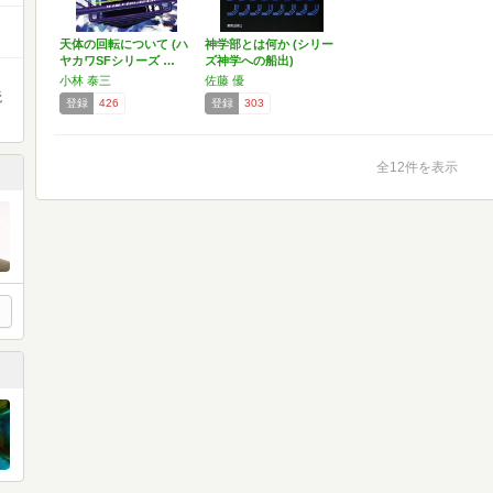
天体の回転について (ハ
神学部とは何か (シリー
ヤカワSFシリーズ …
ズ神学への船出)
小林 泰三
佐藤 優
読
登録
426
登録
303
全12件を表示