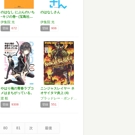
のはなし にぶんのいち
のはなしさん
~キジの巻~ (宝島社…
伊集院 光
伊集院 光
登録
672
登録
906
やはり俺の青春ラブコ
ニンジャスレイヤー ネ
メはまちがっている。
オサイタマ炎上 (4)
(…
渡 航
ブラッドレー・ボンド,フィリップ・N・モーゼズ
登録
9308
登録
551
80
81
次
最後