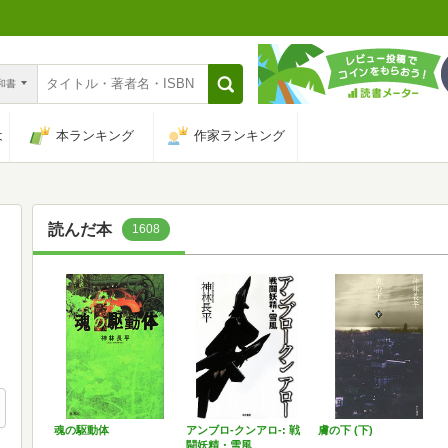
n和書
は
本ランキング
作家ランキング
読んだ本
1608
魂の駆動体
アンブロ-クンアロ-: 戦
膚の下 (下)
闘妖精・雪風