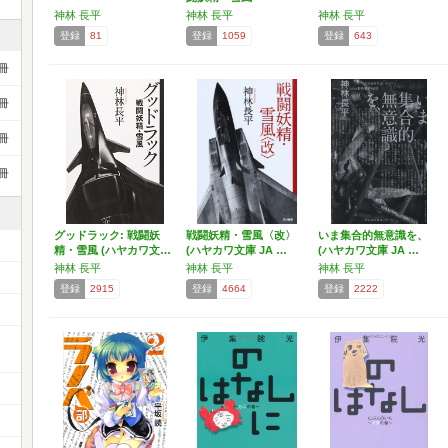
神林 長平
神林 長平
神林 長平
登録
81
登録
1059
登録
643
冊
冊
冊
冊
グッドラック: 戦闘妖
戦闘妖精・雪風〈改〉
いま集合的無意識を、
精・雪風 (ハヤカワ文…
(ハヤカワ文庫 JA …
(ハヤカワ文庫 JA …
神林 長平
神林 長平
神林 長平
登録
2915
登録
4664
登録
2222
ー