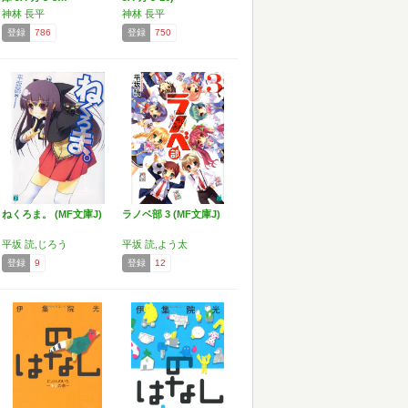
神林 長平
神林 長平
登録
786
登録
750
ねくろま。 (MF文庫J)
ラノベ部 3 (MF文庫J)
平坂 読,じろう
平坂 読,よう太
登録
9
登録
12