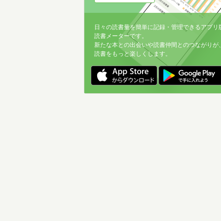
日々の読書量を簡単に記録・管理できるアプリ
読書メーターです。
新たな本との出会いや読書仲間とのつながりが
読書をもっと楽しくします。