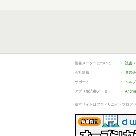
読書メーターについて
読書メ
会社情報
運営会
サポート
ヘルプ
アプリ版読書メーター
Andr
※本サイトはアフィリエイトプログ