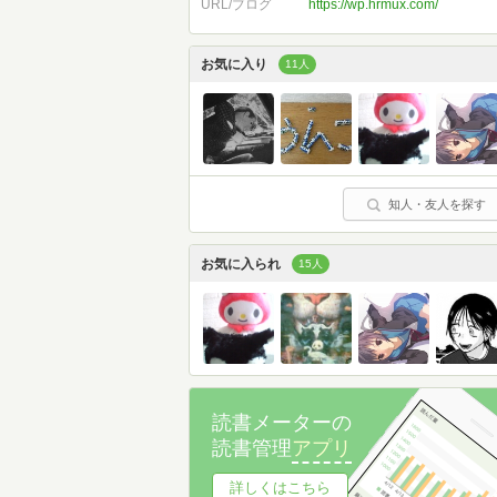
URL/ブログ
https://wp.hrmux.com/
お気に入り
11人
知人・友人を探す
お気に入られ
15人
読書メーターの
読書管理
アプリ
詳しくはこちら