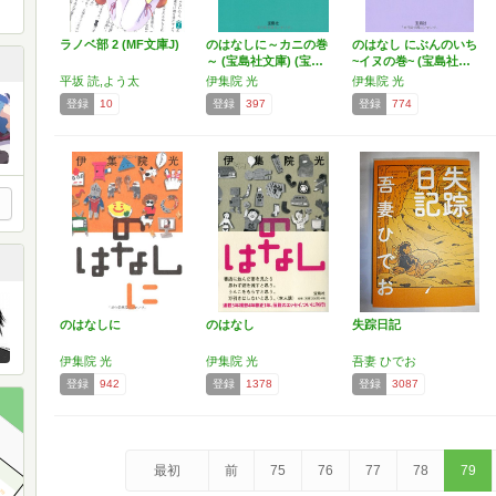
ラノベ部 2 (MF文庫J)
のはなしに～カニの巻
のはなし にぶんのいち
～ (宝島社文庫) (宝…
~イヌの巻~ (宝島社…
平坂 読,よう太
伊集院 光
伊集院 光
登録
10
登録
397
登録
774
のはなしに
のはなし
失踪日記
伊集院 光
伊集院 光
吾妻 ひでお
登録
942
登録
1378
登録
3087
最初
前
75
76
77
78
79