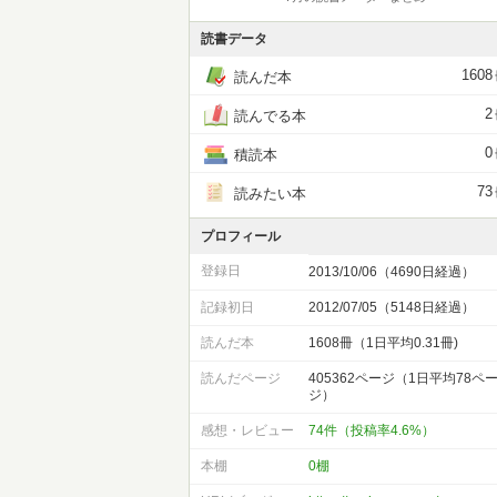
読書データ
1608
読んだ本
2
読んでる本
0
積読本
73
読みたい本
プロフィール
登録日
2013/10/06（4690日経過）
記録初日
2012/07/05（5148日経過）
読んだ本
1608冊（1日平均0.31冊)
読んだページ
405362ページ（1日平均78ペ
ジ）
感想・レビュー
74件（投稿率4.6%）
本棚
0棚