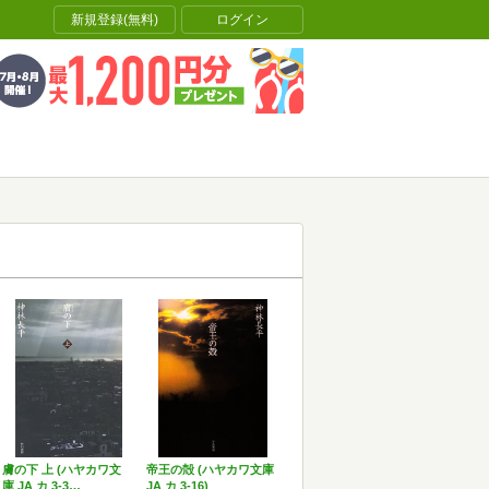
新規登録(無料)
ログイン
膚の下 上 (ハヤカワ文
帝王の殻 (ハヤカワ文庫
庫 JA カ 3-3…
JA カ 3-16)