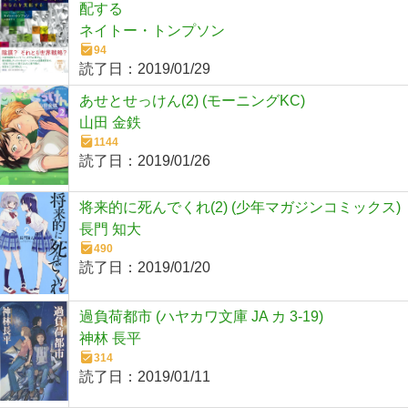
配する
ネイトー・トンプソン
94
読了日：
2019/01/29
あせとせっけん(2) (モーニングKC)
山田 金鉄
1144
読了日：
2019/01/26
将来的に死んでくれ(2) (少年マガジンコミックス)
長門 知大
490
読了日：
2019/01/20
過負荷都市 (ハヤカワ文庫 JA カ 3-19)
神林 長平
314
読了日：
2019/01/11