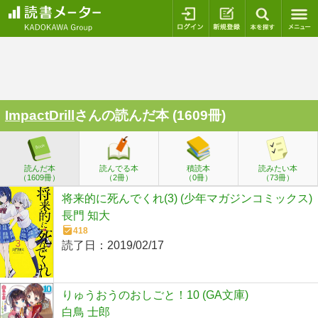
ログイン
新規登録
本を探
ImpactDrill
さんの読んだ本 (1609冊)
読んだ本
読んでる本
積読本
読みたい本
（1609冊）
（2冊）
（0冊）
（73冊）
将来的に死んでくれ(3) (少年マガジンコミックス)
長門 知大
418
読了日：
2019/02/17
りゅうおうのおしごと！10 (GA文庫)
白鳥 士郎