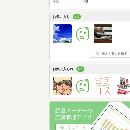
年齢
30歳
お気に入り
3人
知人・友人を探す
お気に入られ
5人
読書メーターの
読書管理
アプリ
詳しくはこちら