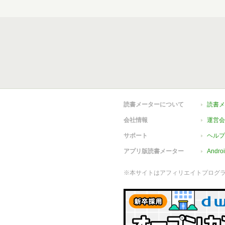
読書メーターについて
読書メ
会社情報
運営会
サポート
ヘルプ
アプリ版読書メーター
Andr
※本サイトはアフィリエイトプログ