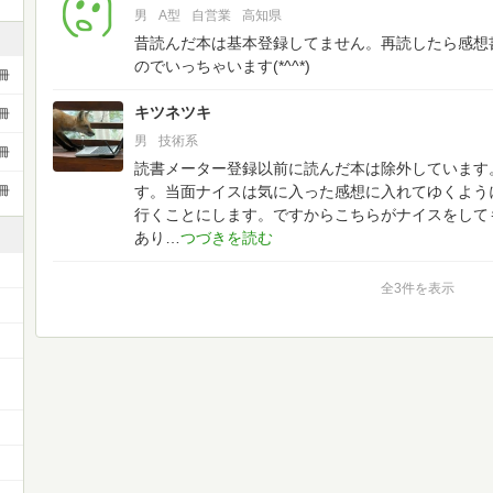
男
A型
自営業
高知県
昔読んだ本は基本登録してません。再読したら感想
のでいっちゃいます(*^^*)
冊
キツネツキ
冊
男
技術系
冊
読書メーター登録以前に読んだ本は除外しています
す。当面ナイスは気に入った感想に入れてゆくよう
冊
行くことにします。ですからこちらがナイスをして
あり
全3件を表示