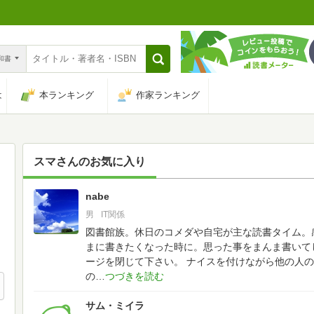
n和書
は
本ランキング
作家ランキング
スマ
さんのお気に入り
nabe
3
男
IT関係
図書館族。休日のコメダや自宅が主な読書タイム。
まに書きたくなった時に。思った事をまんま書いて
ージを閉じて下さい。
ナイスを付けながら他の人の
の
サム・ミイラ