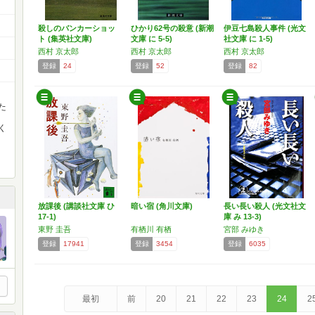
殺しのバンカーショッ
ひかり62号の殺意 (新潮
伊豆七島殺人事件 (光文
ト (集英社文庫)
文庫 に 5-5)
社文庫 に 1-5)
西村 京太郎
西村 京太郎
西村 京太郎
登録
24
登録
52
登録
82
た
く
放課後 (講談社文庫 ひ
暗い宿 (角川文庫)
長い長い殺人 (光文社文
17-1)
庫 み 13-3)
東野 圭吾
有栖川 有栖
宮部 みゆき
登録
17941
登録
3454
登録
6035
最初
前
20
21
22
23
24
2