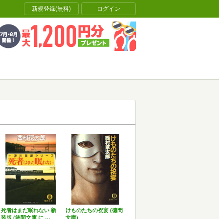
新規登録(無料)
ログイン
死者はまだ眠れない 新
けものたちの祝宴 (徳間
装版 (徳間文庫 に …
文庫)