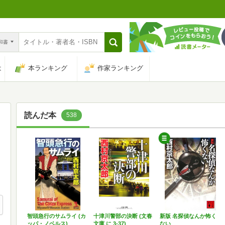
n和書
は
本ランキング
作家ランキング
読んだ本
538
智頭急行のサムライ (カ
十津川警部の決断 (文春
新版 名探偵なんか怖く
ッパ・ノベルス)
文庫 に 3-37)
ない