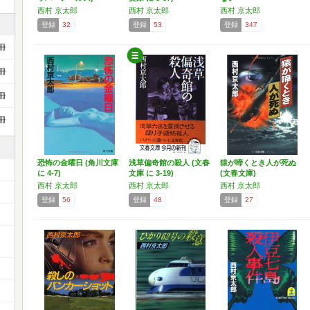
西村 京太郎
西村 京太郎
西村 京太郎
登録
32
登録
53
登録
347
冊
冊
冊
冊
恐怖の金曜日 (角川文庫
浅草偏奇館の殺人 (文春
猿が啼くとき人が死ぬ
に 4-7)
文庫 に 3-19)
(文春文庫)
西村 京太郎
西村 京太郎
西村 京太郎
登録
56
登録
48
登録
27
ー