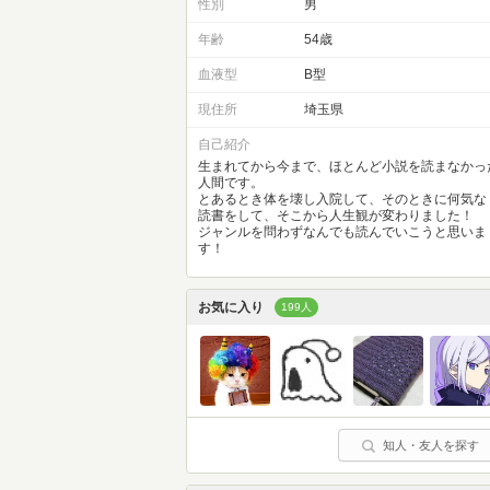
性別
男
年齢
54歳
血液型
B型
現住所
埼玉県
自己紹介
生まれてから今まで、ほとんど小説を読まなかっ
人間です。
とあるとき体を壊し入院して、そのときに何気な
読書をして、そこから人生観が変わりました！
ジャンルを問わずなんでも読んでいこうと思いま
す！
お気に入り
199人
知人・友人を探す