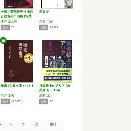
十津川警部捜査行神話
新参者
と殺意の中国路 (双葉
文…
西村 京太郎
東野 圭吾
登録
25
登録
18499
秘密 (文春文庫 ひ 13-1)
捜査線上のアリア (角川
文庫 も 3-114)
東野 圭吾
森村 誠一
登録
47097
登録
30
5
26
27
次
最後