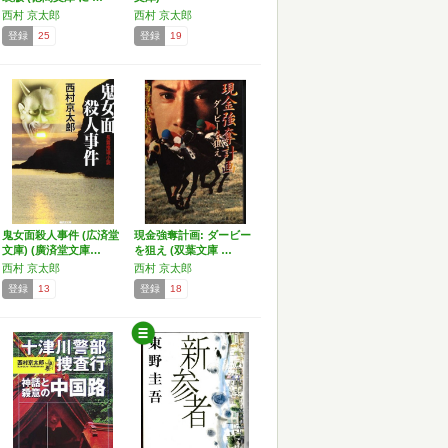
西村 京太郎
西村 京太郎
登録
25
登録
19
鬼女面殺人事件 (広済堂
現金強奪計画: ダービー
文庫) (廣済堂文庫…
を狙え (双葉文庫 …
西村 京太郎
西村 京太郎
登録
13
登録
18