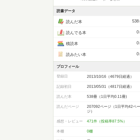
読書データ
538
読んだ本
0
読んでる本
0
積読本
0
読みたい本
プロフィール
登録日
2013/10/16（4679日経過）
記録初日
2013/05/31（4817日経過）
読んだ本
538冊（1日平均0.11冊)
読んだページ
207092ページ（1日平均42ペ
ジ）
感想・レビュー
471件（投稿率87.5%）
本棚
0棚