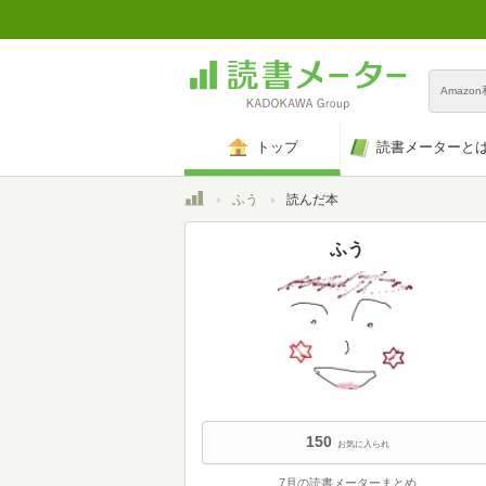
Amazo
トップ
読書メーターと
トップ
ふう
読んだ本
ふう
150
お気に入られ
7月の読書メーターまとめ