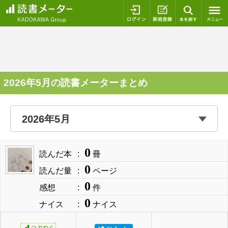
ログイン
新規登録
本を探
2026年5月の読書メーターまとめ
0
読んだ本
冊
0
読んだ量
ページ
0
感想
件
0
ナイス
ナイス