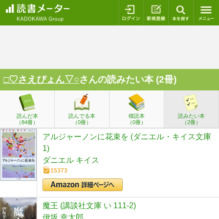
ログイン
新規登録
本を探
□♡さえぴょん▽○
さんの読みたい本 (2冊)
読んだ本
読んでる本
積読本
読みたい本
（84冊）
（0冊）
（0冊）
（2冊）
アルジャーノンに花束を (ダニエル・キイス文庫
1)
ダニエル キイス
15373
魔王 (講談社文庫 い 111-2)
伊坂 幸太郎