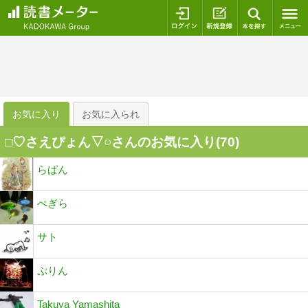
ログイン
新規登録
本を探
お気に入り
お気に入られ
□♡さえぴょん▽○さんのお気に入り(
70
)
らぱん
ぺぎら
サト
ぷりん
Takuya Yamashita