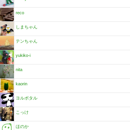
reco
しまちゃん
テンちゃん
yukiko-i
nita
kaorin
ヨルボタル
こっけ
ほのか