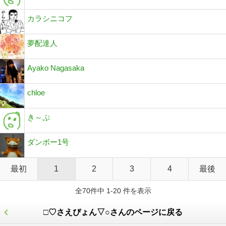
カラシニコフ
夢配達人
Ayako Nagasaka
chloe
き～ぷ
ダンボー1号
最初
1
2
3
4
最後
全70件中 1-20 件を表示
□♡さえぴょん▽○さんのページに戻る