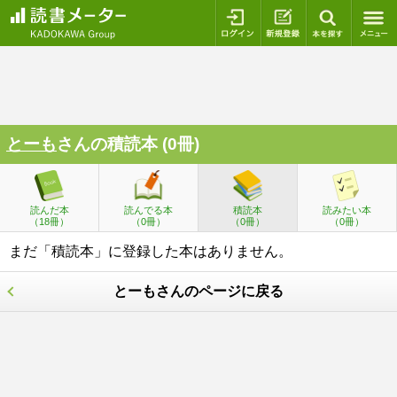
ログイン
新規登録
本を探
とーも
さんの積読本 (0冊)
読んだ本
読んでる本
積読本
読みたい本
（18冊）
（0冊）
（0冊）
（0冊）
まだ「積読本」に登録した本はありません。
とーもさんのページに戻る