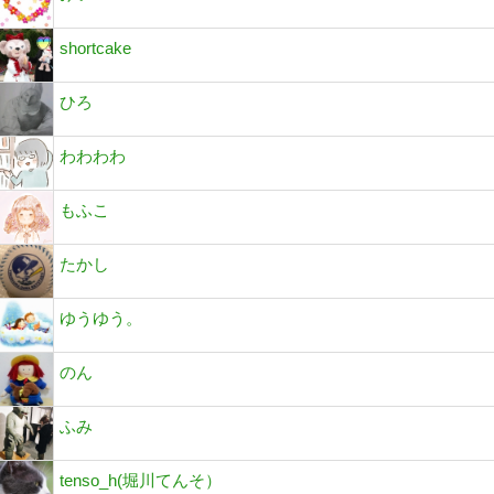
shortcake
ひろ
わわわわ
もふこ
たかし
ゆうゆう。
のん
ふみ
tenso_h(堀川てんそ）