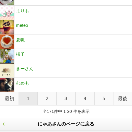
まりも
meteo
夏帆
桜子
きーさん
むめも
最初
1
2
3
4
5
最後
全171件中 1-20 件を表示
にゃあさんのページに戻る