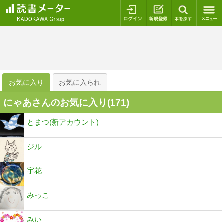
ログイン
新規登録
本を探
お気に入り
お気に入られ
にゃあさんのお気に入り(
171
)
とまつ(新アカウント)
ジル
宇花
みっこ
みい