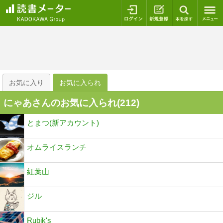
ログイン
新規登録
本を探
お気に入り
お気に入られ
にゃあさんのお気に入られ(
212
)
とまつ(新アカウント)
オムライスランチ
紅葉山
ジル
Rubik's