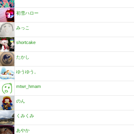
初雪ハロー
みっこ
shortcake
たかし
ゆうゆう。
mtwr_hmam
のん
くみくみ
あやか