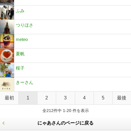
ふみ
つりほさ
meteo
夏帆
桜子
きーさん
最初
1
2
3
4
5
最後
全212件中 1-20 件を表示
にゃあさんのページに戻る