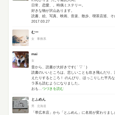
日常、恋愛、。時偶ミステリー。
好きな物が沢山あります。
読書、絵、写真、映画、音楽、散歩、喫茶店巡、そ
2017.03.27
むー
女
事務系
mai
女
昔から、読書が大好きです( ´ ▽ ` )
読書のいいところは、悲しいことも吹き飛んだり、
えたりするところ！
のんびり、ほっこりした平凡な
ラ系も読むようになりました。
おも
とふめん
男
北海道
「帯広本店」から「とふめん」に名前が変わりまし