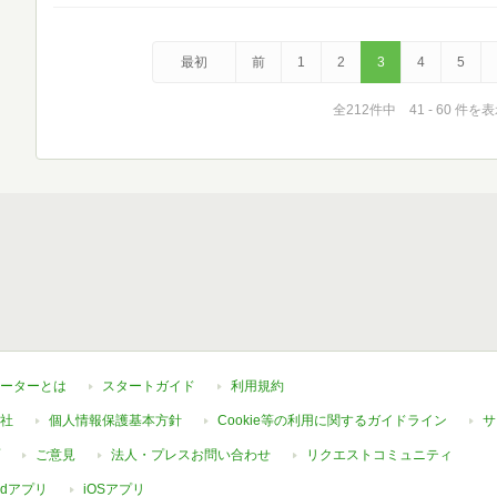
最初
前
1
2
3
4
5
全212件中 41 - 60 件を
ーターとは
スタートガイド
利用規約
社
個人情報保護基本方針
Cookie等の利用に関するガイドライン
サ
ご意見
法人・プレスお問い合わせ
リクエストコミュニティ
oidアプリ
iOSアプリ