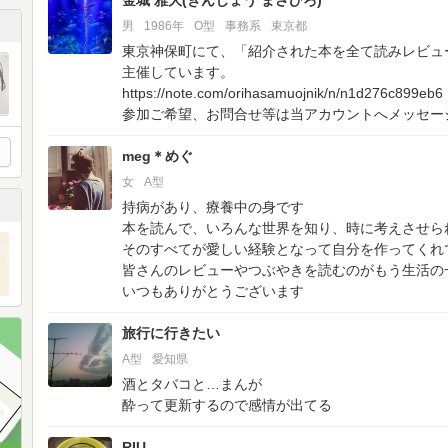
金城 雅大(きんじょう まさひろ)
男
1986年
O型
事務系
東京都
東京神保町にて、「紹介された本を全て読みレビュ
主催しています。
https://note.com/orihasamuojnik/n/n1d276c899eb6
参加ご希望、お問合せ等は当アカウントへメッセー
meg＊めぐ
女
A型
持病があり、療養中の身です
本を読んで、いろんな世界を知り、時に考えさせら
そのすべてが愛しい経験となって自分を作ってくれ
皆さんのレビューやつぶやきを読むのがもう生活の
いつもありがとうございます
旅行に行きたい
A型
愛知県
酒とタバコと…まんが
酔って更新するので感情が出てる
RIU