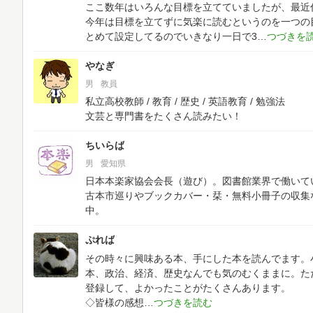
ここ数年はいろんな目標を立てていましたが、最近
今年は目標を立てずに気楽に読むというのを一つの
とめて設定してるのでいきなり一日で3
やなぎ
男
教員
私立高校教師 / 教育 / 歴史 / 英語教育 / 勉強法
文芸と専門書をたくさん読みたい！
ちいらば
男
愛知県
日本本楽家協会会長（遊び）。図書館業界で働いて
古本市巡りやブックカバー・栞・無料小冊子の収集
中。
ぷれば
その時々に興味ある本、手にした本を読んでます。小説、
本、政治、経済、歴史なんでも気のむくままに。ただし
登録して、よかったことがたくさんあります。
◇皆様の感想