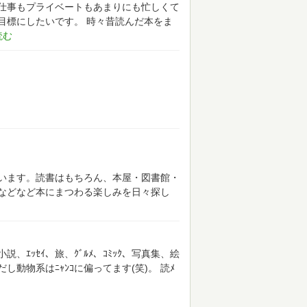
仕事もプライベートもあまりにも忙しくて
目標にしたいです。
時々昔読んだ本をま
います。読書はもちろん、本屋・図書館・
などなど本にまつわる楽しみを日々探し
ｴｯｾｲ、旅、ｸﾞﾙﾒ、ｺﾐｯｸ、写真集、絵
動物系はﾆｬﾝｺに偏ってます(笑)。
読ﾒ