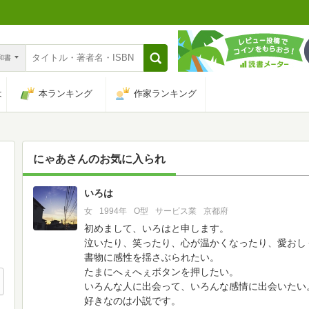
n和書
は
本ランキング
作家ランキング
にゃあ
さんのお気に入られ
いろは
212
女
1994年
O型
サービス業
京都府
初めまして、いろはと申します。
泣いたり、笑ったり、心が温かくなったり、愛おし
書物に感性を揺さぶられたい。
たまにへぇへぇボタンを押したい。
いろんな人に出会って、いろんな感情に出会いたい
好きなのは小説です。