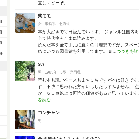
宜しくどーぞ。
柴モモ
冊
女
事務系
北海道
本が大好きで毎日読んでいます。
ジャンルは国内海
冊
心で時代物もたまに読みます。
冊
読んだ本を全て手元に置くのは理想ですが、スペース
めにいつも図書館を利用してます。
Bl
冊
S.Y
男
1985年
B型
専門職
読む本も読むペースもまちまちですが本は好きです
す。不快に思われた方がいらしたらすみません。
点
が、６０点以上は再読の価値があると思っています
コンチャン
男