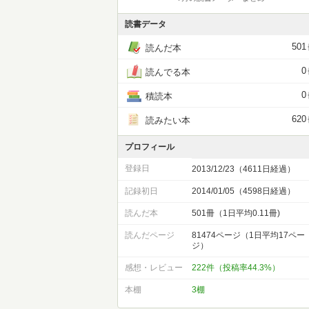
読書データ
501
読んだ本
0
読んでる本
0
積読本
620
読みたい本
プロフィール
登録日
2013/12/23（4611日経過）
記録初日
2014/01/05（4598日経過）
読んだ本
501冊（1日平均0.11冊)
読んだページ
81474ページ（1日平均17ペー
ジ）
感想・レビュー
222件（投稿率44.3%）
本棚
3棚