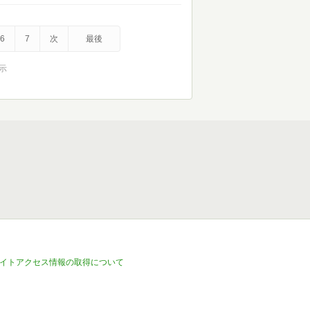
6
7
次
最後
表示
イトアクセス情報の取得について