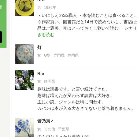
版
男
1986年
・いにしえのSS職人
・本を読むことは食べること
、
く作家買い。図書館だと14日で読めないし、書店
品はご褒美。帯はとっておくし剥いて読む
・シナリ
灯
女
O型
専門職
静岡県
Rie
女
静岡県
趣味は読書です。と言い続けてきた。
趣味は増えたが変わらず読書は大好き。
主に小説。ジャンルは特に問わず。
カバンは本が入る大きさでないと落ち着きません。
紫乃束✓
女
その他
千葉県
のんびりまったり遲読人間。