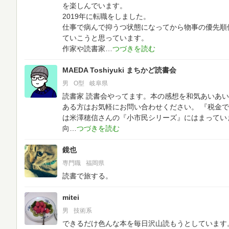
を楽しんでいます。
2019年に転職をしました。
仕事で病んで抑うつ状態になってから物事の優先順
ていこうと思っています。
作家や読書家
MAEDA Toshiyuki まちかど読書会
男
O型
岐阜県
読書家
読書会やってます。本の感想を和気あいあい
ある方はお気軽にお問い合わせください。
『税金で
は米澤穂信さんの『小市民シリーズ』にはまってい
向
鏡也
専門職
福岡県
読書で旅する。
mitei
男
技術系
できるだけ色んな本を毎日沢山読もうとしています