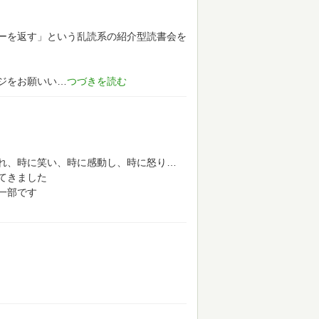
ーを返す」という乱読系の紹介型読書会を
ジをお願いい
れ、時に笑い、時に感動し、時に怒り…
てきました
一部です