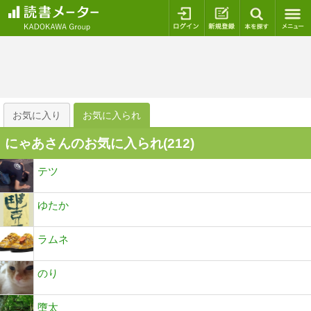
ログイン
新規登録
本を探
お気に入り
お気に入られ
にゃあさんのお気に入られ(
212
)
テツ
ゆたか
ラムネ
のり
墮太