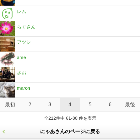
レム
らぐさん
アツシ
ame
さお
maron
最初
2
3
4
5
6
最後
全212件中 61-80 件を表示
にゃあさんのページに戻る