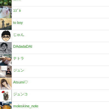
ﾕｽﾞﾙ
to boy
じゅん
DAdadaDAI
テトラ
ジュン
Atsumi♡
ジュンコ
moleskine_note