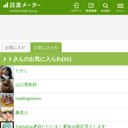
ログイン
新規登録
本を探
お気に入り
お気に入られ
トトさんのお気に入られ(
16
)
たかし
山口透析鉄
readingmemo
轟直人
𝕂𝕠𝕟𝕠𝕙𝕒🍂@ただいま！夏休み限定浮上します