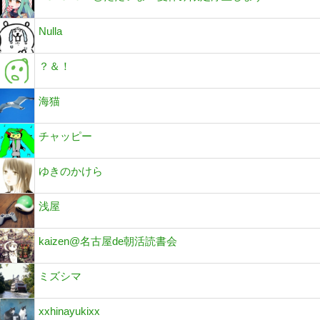
Nulla
？＆！
海猫
チャッピー
ゆきのかけら
浅屋
kaizen@名古屋de朝活読書会
ミズシマ
xxhinayukixx