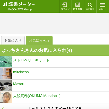
ログイン
新規登録
本を探
お気に入り
お気に入られ
よっちさんさんのお気に入られ(
4
)
ストロベリーキャット
miraiocoo
Masaru
大熊真春(OKUMA Masaharu)
よっちさんさんのページに戻る