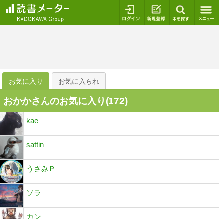
ログイン
新規登録
本を探
お気に入り
お気に入られ
おかかさんのお気に入り(
172
)
kae
sattin
うさみＰ
ソラ
カン