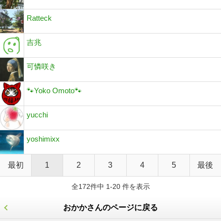
Ratteck
吉兆
可憐咲き
🐾Yoko Omoto🐾
yucchi
yoshimixx
最初
1
2
3
4
5
最後
全172件中 1-20 件を表示
おかかさんのページに戻る