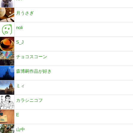
月うさぎ
noli
S_J
チョコスコーン
森博嗣作品が好き
ミィ
カラシニコフ
E
山中