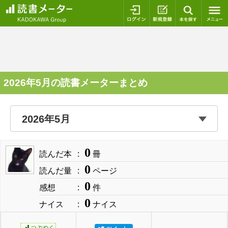
ログイン
新規登録
本を探
2026年5月の読書メーターまとめ
0
読んだ本
冊
0
読んだ量
ページ
0
感想
件
0
ナイス
ナイス