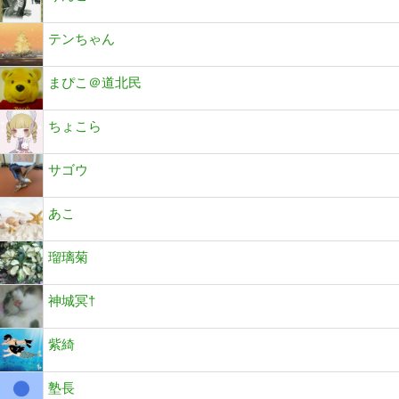
テンちゃん
まぴこ＠道北民
ちょこら
サゴウ
あこ
瑠璃菊
神城冥†
紫綺
塾長