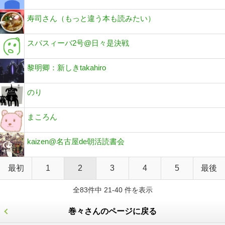
寿司さん（もっと違う本も読みたい）
スパスィーバ2号@日々是決戦
黎明卿：新しきtakahiro
のり
まころん
kaizen@名古屋de朝活読書会
最初
1
2
3
4
5
最後
全83件中 21-40 件を表示
巻々さんのページに戻る