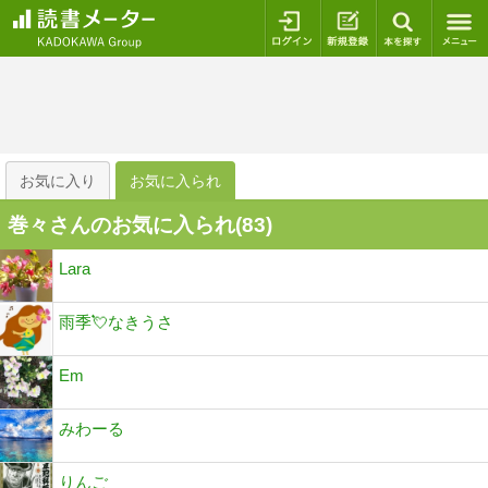
ログイン
新規登録
本を探
お気に入り
お気に入られ
巻々さんのお気に入られ(
83
)
Lara
雨季💘なきうさ
Em
みわーる
りんご