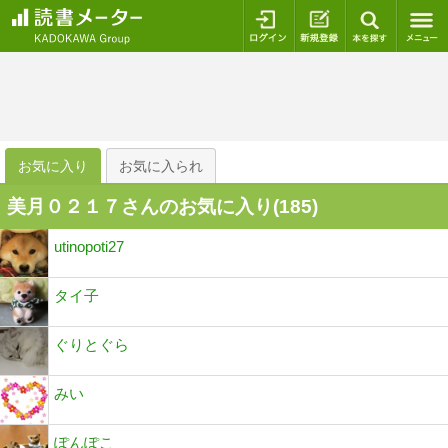
ログイン
新規登録
本を探
お気に入り
お気に入られ
美月０２１７さんのお気に入り(
185
)
utinopoti27
タイ子
ぐりとぐら
みい
ぽんぽこ