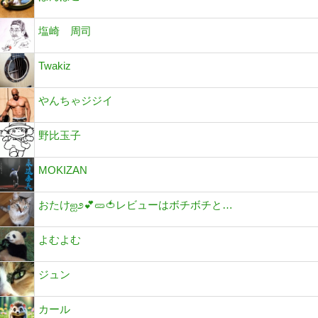
塩崎 周司
Twakiz
やんちゃジジイ
野比玉子
MOKIZAN
おたけஐ೨💕🥒🍅レビューはボチボチと…
よむよむ
ジュン
カール