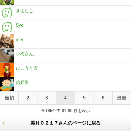
きよしこ
Syo
mie
小梅さん。
ひこうき雲
信兵衛
最初
2
3
4
5
6
最後
全185件中 61-80 件を表示
美月０２１７さんのページに戻る