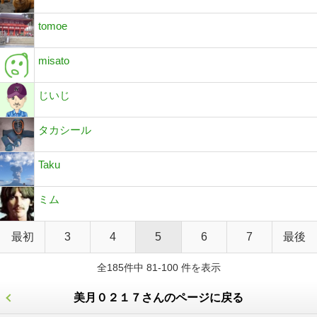
tomoe
misato
じいじ
タカシール
Taku
ミム
最初
3
4
5
6
7
最後
全185件中 81-100 件を表示
美月０２１７さんのページに戻る