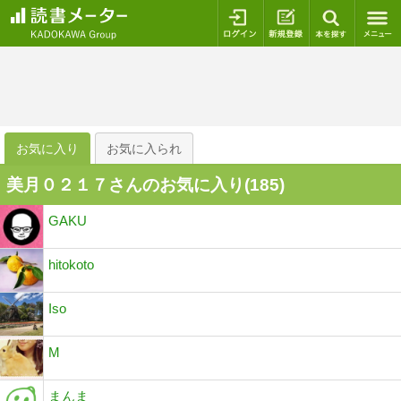
ログイン
新規登録
本を探
お気に入り
お気に入られ
美月０２１７さんのお気に入り(
185
)
GAKU
hitokoto
Iso
M
まんま