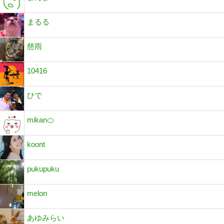
まるる
慈雨
10416
ひで
mikan🍊
koont
pukupuku
melon
あゆみらい